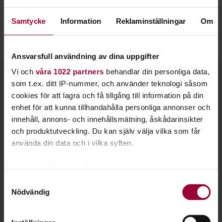
musikverksamhet, bland annat genom vårt
Samtycke
Information
Reklaminställningar
Om
studiecirkelmaterial
Fast Forward
.
Läs mer om vårt jämställdhetsarbete inom musiken här!
Ansvarsfull användning av dina uppgifter
Vi och
våra 1022 partners
behandlar din personliga data,
Kontakt
som t.ex. ditt IP-nummer, och använder teknologi såsom
cookies för att lagra och få tillgång till information på din
enhet för att kunna tillhandahålla personliga annonser och
innehåll, annons- och innehållsmätning, åskådarinsikter
och produktutveckling. Du kan själv välja vilka som får
använda din data och i vilka syften.
Med din tillåtelse skulle vi även vilja:
Samla in information om din geografiska plats
Samtyckesval
Nödvändig
som kan ha en noggrannhet på upp till flera meter
Identifiera din enhet genom att aktivt skanna den
för specifika kännetecken (fingeravtryck)