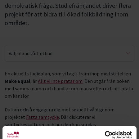
demokratisk fråga. Studiefrämjandet driver flera
projekt för att bidra till ökad folkbildning inom
området.
Välj bland vårt utbud
Allt vi inte pratar om
En aktuell studieplan, som vi tagit fram ihop med stiftelsen
Make Equal
, är
Allt vi inte pratar om
. Den utgår från boken
Fatta samtycke
med samma namn och handlar om mansrollen och att prata
om känslor.
Du kan också engagera dig mot sexuellt våld genom
projektet
Fatta samtycke
. Där diskuterar vi
samtyckeskulturen och hur den kan spridas.
Vi jobbar mycket med jämställdhet inom vår stora