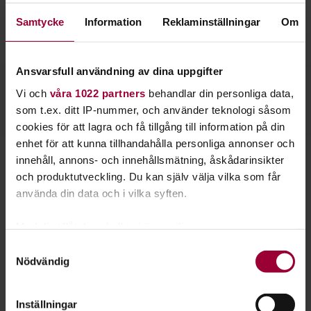
har många fina stunder att erbjuda.
Samtycke
Information
Reklaminställningar
Om
Studiefrämjandet hjälper dig vidare.
Ansvarsfull användning av dina uppgifter
Vi och
våra 1022 partners
behandlar din personliga data,
Välj bland vårt utbud
som t.ex. ditt IP-nummer, och använder teknologi såsom
cookies för att lagra och få tillgång till information på din
Navigation
enhet för att kunna tillhandahålla personliga annonser och
När du har en del kunskap om båtliv kan du bygga på med nya
innehåll, annons- och innehållsmätning, åskådarinsikter
kunskaper och skaffa olika intyg. Vi erbjuder bland annat
och produktutveckling. Du kan själv välja vilka som får
kurser i navigation.
använda din data och i vilka syften.
Du kan också skaffa dig
radarintyg
,
båtmekanikerintyg
,
kanalintyg
eller intyg för
utsjöskeppare
.
Med din tillåtelse skulle vi även vilja:
Samla in information om din geografiska plats
Samtyckesval
Självklart finns massor av områden att rikta in sig på även
Nödvändig
som kan ha en noggrannhet på upp till flera meter
om de inte leder till intyg eller certifiering. Välj det område
Identifiera din enhet genom att aktivt skanna den
som intresserar dig så hjälper vi dig igång.
för specifika kännetecken (fingeravtryck)
Inställningar