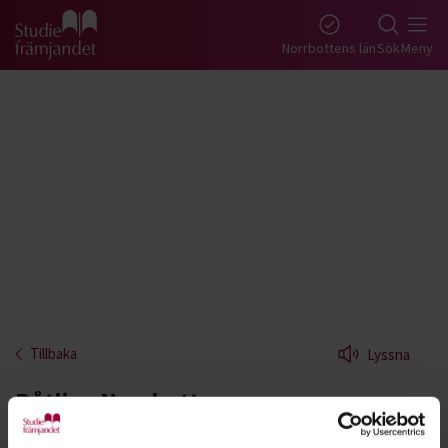
Gå till studiefrämjandets startsida
Norrbottens län
Sök
Meny
Tillbaka
Lyssna
Båtliv - Norrbotten
Lär dig mer om båtliv. Livet till sjöss och till havs