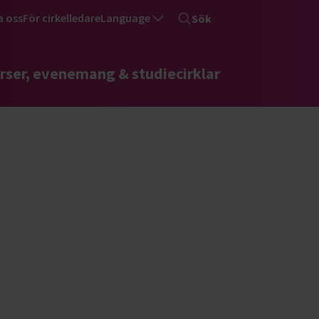
a oss
För cirkelledare
Language
Sök
rser, evenemang & studiecirklar