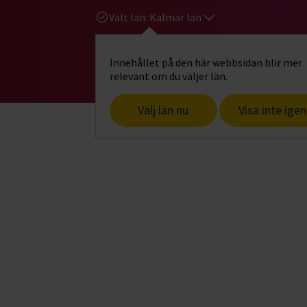
Valt län:
Kalmar län
Innehållet på den här webbsidan blir mer
Hi
Gå till studiefrämjandets startsid
relevant om du väljer län.
Välj län nu
Visa inte igen