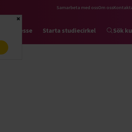
Samarbeta med oss
Om oss
Kontakt
Stäng
tta intresse
Starta studiecirkel
Sök ku
a