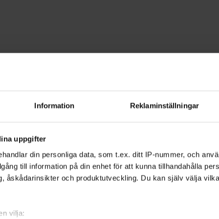
kap
Förarbevis snöskoter
nöskoter - Kalmar
Information
Reklaminställningar
åde som arbetsredskap, transportfordo
ina uppgifter
u ett förarbevis. Vi hjälper dig.
handlar din personliga data, som t.ex. ditt IP-nummer, och anv
illgång till information på din enhet för att kunna tillhandahålla pe
, åskådarinsikter och produktutveckling. Du kan själv välja vilk
öskoter behöver du kunna både teori och
m att lära sig att hantera skotern på ett
n vilja: