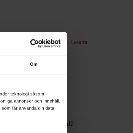
Lyssna
Om
n eller för rent
änder teknologi såsom
rsonliga annonser och innehåll,
a som får använda din data
Starta en studiecirkel!