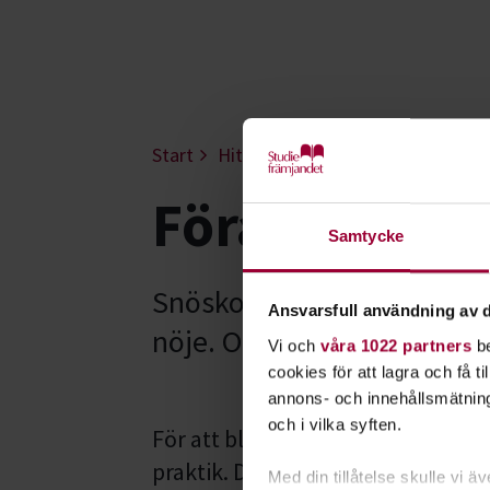
Start
Hitta intresse
Teknik & vetens
Förarbevis s
Samtycke
Snöskotern kan användas b
Ansvarsfull användning av d
nöje. Oavsett vad behöver d
Vi och
våra 1022 partners
be
cookies för att lagra och få t
annons- och innehållsmätning
och i vilka syften.
För att bli duktig på att köra sn
praktik. Det handlar bland annat o
Med din tillåtelse skulle vi äve