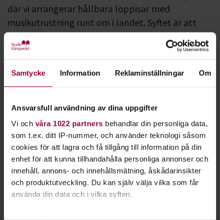
där vi arrangerar hållbara loppisar med
musikutrustning runt om i landet. Syftet är att
främja cirkulärt utbyte av begagnad
musikutrustning. Hållbarhet är en viktig del av
Studiefrämjandets arbete och genomsyrar hela
Samtycke
Information
Reklaminställningar
Om
vår verksamhet.
Kommande Musikloppis
Ansvarsfull användning av dina uppgifter
Klicka här för alla se alla kommande Musikloppis!
Vi och
våra 1022 partners
behandlar din personliga data,
som t.ex. ditt IP-nummer, och använder teknologi såsom
På Musikloppis kan du köpa, sälja, byta eller bara mingla med
cookies för att lagra och få tillgång till information på din
andra musikintresserade. Vi vill uppmuntra till att använda
enhet för att kunna tillhandahålla personliga annonser och
utrustning så länge den håller och att laga det som kan
innehåll, annons- och innehållsmätning, åskådarinsikter
lagas, istället för att i första hand köpa nytt.
och produktutveckling. Du kan själv välja vilka som får
Vill du sälja musikprylar på
använda din data och i vilka syften.
Musikloppis?
Med din tillåtelse skulle vi även vilja: