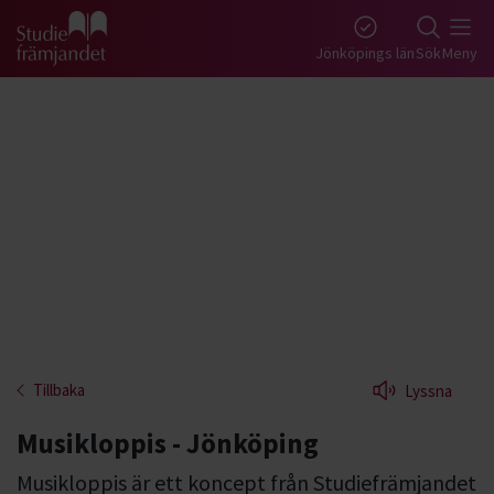
Gå till studiefrämjandets startsida
Jönköpings län
Sök
Meny
Tillbaka
Lyssna
Musikloppis - Jönköping
Musikloppis är ett koncept från Studiefrämjandet