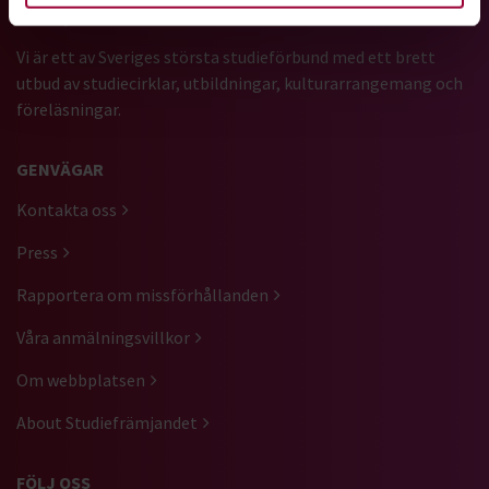
Vi är ett av Sveriges största studieförbund med ett brett
utbud av studiecirklar, utbildningar, kulturarrangemang och
föreläsningar.
GENVÄGAR
Kontakta oss
Press
Rapportera om missförhållanden
Våra anmälningsvillkor
Om webbplatsen
About Studiefrämjandet
FÖLJ OSS