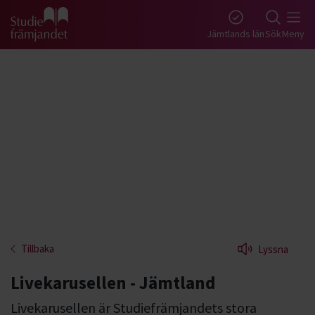
Gå till studiefrämjandets startsida
Jämtlands län
Sök
Meny
Tillbaka
Lyssna
Livekarusellen - Jämtland
Livekarusellen är Studiefrämjandets stora