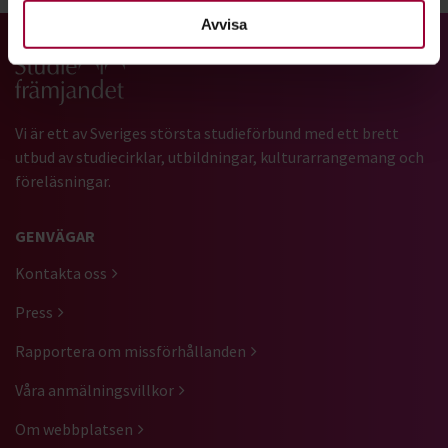
Avvisa
Gå till studiefrämjandets startsida
Vi är ett av Sveriges största studieförbund med ett brett
utbud av studiecirklar, utbildningar, kulturarrangemang och
föreläsningar.
GENVÄGAR
Kontakta oss
Press
Rapportera om missförhållanden
Våra anmälningsvillkor
Om webbplatsen