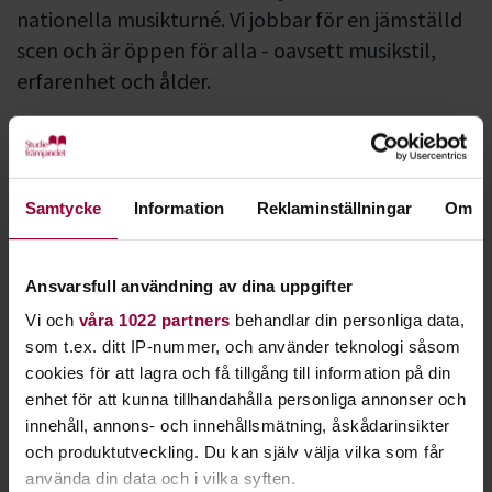
nationella musikturné. Vi jobbar för en jämställd
scen och är öppen för alla - oavsett musikstil,
erfarenhet och ålder.
Du turnerar ihop med andra artister och får
feedback från artistcoacher och andra artister.
Som deltagande artist är du garanterad flera
Samtycke
Information
Reklaminställningar
Om
framträdanden.
Livekarusellen gör dig och ditt band bättre. Här
utvecklas du både som musiker och
Ansvarsfull användning av dina uppgifter
scenpersonlighet.
Vi och
våra 1022 partners
behandlar din personliga data,
Via feedback, nätverkande och möten med andra
som t.ex. ditt IP-nummer, och använder teknologi såsom
artister samlar du på dig massor av bra
cookies för att lagra och få tillgång till information på din
erfarenheter.
enhet för att kunna tillhandahålla personliga annonser och
Livekarusellen arrangeras av Studiefrämjandet i
innehåll, annons- och innehållsmätning, åskådarinsikter
samarbete med fritidsgårdar, föreningar och lokala
och produktutveckling. Du kan själv välja vilka som får
arrangörer.
använda din data och i vilka syften.