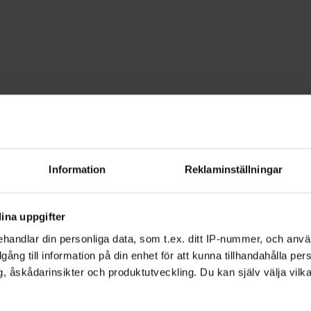
d
Information
Reklaminställningar
roducera musik. Hos oss kan du bland a
a housebeats.
ina uppgifter
handlar din personliga data, som t.ex. ditt IP-nummer, och anv
illgång till information på din enhet för att kunna tillhandahålla pe
, åskådarinsikter och produktutveckling. Du kan själv välja vilk
olika saker beroende på sammanhang.