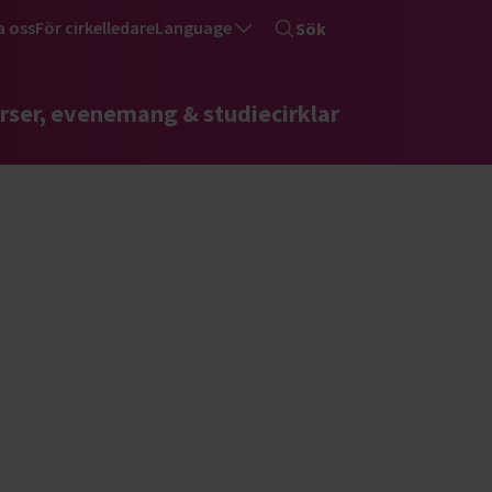
a oss
För cirkelledare
Language
Sök
rser, evenemang & studiecirklar