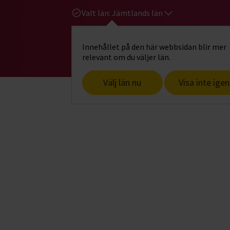
Valt län:
Jämtlands län
Innehållet på den här webbsidan blir mer
Hi
Gå till studiefrämjandets startsid
relevant om du väljer län.
Välj län nu
Visa inte igen