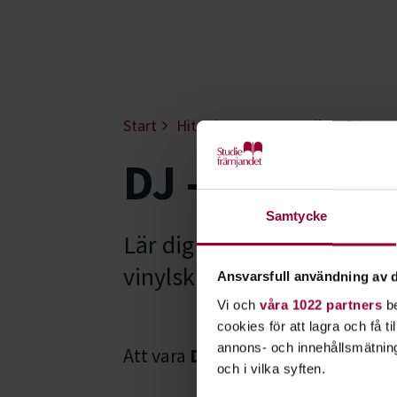
Start
Hitta intresse
Musik
DJ
DJ - Jämtlan
Samtycke
Lär dig att DJ:a och att p
vinylskivor och göra läckr
Ansvarsfull användning av d
Vi och
våra 1022 partners
be
cookies för att lagra och få t
annons- och innehållsmätning
Att vara
DJ
(discjockey) betyder 
och i vilka syften.