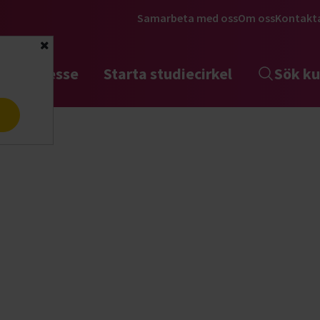
Samarbeta med oss
Om oss
Kontakt
Stäng
tta intresse
Starta studiecirkel
Sök ku
a