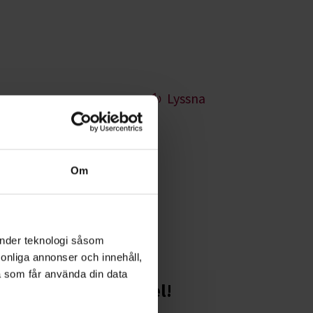
Lyssna
Om
nnat scratcha
änder teknologi såsom
rsonliga annonser och innehåll,
a som får använda din data
Starta en studiecirkel!