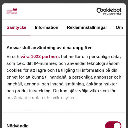
på grönsaker, frukt och bär. Vi hjälper dig att
komma igång och tipsar om vad du kan odla.
Samtycke
Information
Reklaminställningar
Om
Ansvarsfull användning av dina uppgifter
Vi och
våra 1022 partners
behandlar din personliga data,
som t.ex. ditt IP-nummer, och använder teknologi såsom
cookies för att lagra och få tillgång till information på din
Odling handlar om allt ifrån mat till växter och blommor.
enhet för att kunna tillhandahålla personliga annonser och
Att odla själv innebär också att maten blir fri från kemikalier
innehåll, annons- och innehållsmätning, åskådarinsikter
och konstgödsel. Även balkonger och små trädgårdar kan ge
och produktutveckling. Du kan själv välja vilka som får
bra skörd om du gör odlingen på rätt sätt.
använda din data och i vilka syften.
Odling handlar också om att förstå jord, sådd och plantering.
Med din tillåtelse skulle vi även vilja:
Även skötsel, gödning och växtskydd är bra att kunna. Lär dig
Samla in information om din geografiska plats
Samtyckesval
också hur du tar till vara din kommande skörd.
Nödvändig
som kan ha en noggrannhet på upp till flera meter