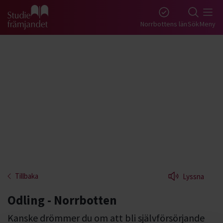
Gå till studiefrämjandets startsida
Norrbottens län
Sök
Meny
Tillbaka
Lyssna
Odling - Norrbotten
Kanske drömmer du om att bli självförsörjande