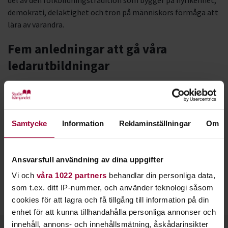
del av den folkbildningstradition som bygger på nyfikenhet,
demokrati, delaktighet och tron på människors förmåga att
lära av varandra.
Fem anledningar att gå våra
ledarutbildningar
Tryggare i din roll
– Du får metoder för att leda
både dig själv och andra.
Grupputveckling
– Lär dig hur du bygger grupper
Samtycke
Information
Reklaminställningar
Om
som trivs och utvecklas ihop.
Större nätverk
– Träffa andra, dela erfarenheter
och lär av varandra.
Ansvarsfull användning av dina uppgifter
Nya tankar och idéer
– Kunskap är aldrig tung att
Vi och
våra 1022 partners
behandlar din personliga data,
bära.
som t.ex. ditt IP-nummer, och använder teknologi såsom
Det är kul!
cookies för att lagra och få tillgång till information på din
enhet för att kunna tillhandahålla personliga annonser och
innehåll, annons- och innehållsmätning, åskådarinsikter