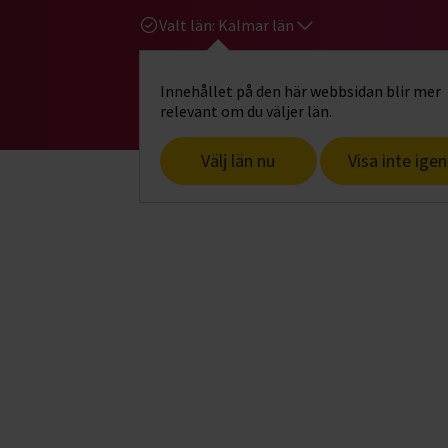
Valt län:
Kalmar län
Innehållet på den här webbsidan blir mer
Hi
Gå till studiefrämjandets startsid
relevant om du väljer län.
Välj län nu
Visa inte igen