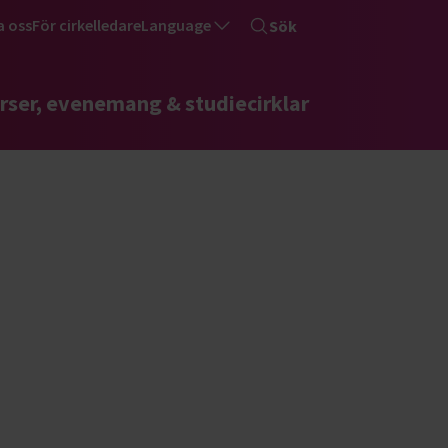
a oss
För cirkelledare
Language
Sök
rser, evenemang & studiecirklar