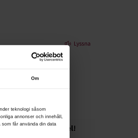
Lyssna
Om
ersmål eller bara
änder teknologi såsom
rsonliga annonser och innehåll,
a som får använda din data
Starta en studiecirkel!