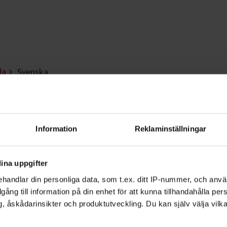
la
Svenska
lmar
Information
Reklaminställningar
i svenska. Kanske har du ett annat mod
 just det svenska språket.
ina uppgifter
handlar din personliga data, som t.ex. ditt IP-nummer, och anv
illgång till information på din enhet för att kunna tillhandahålla pe
r om att lära sig nya ord, grammatik, uttal
, åskådarinsikter och produktutveckling. Du kan själv välja vilk
tillsammans med andra gör språkinlärningen