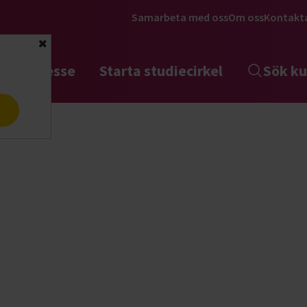
Samarbeta med oss
Om oss
Kontakt
Stäng
tta intresse
Starta studiecirkel
Sök ku
a