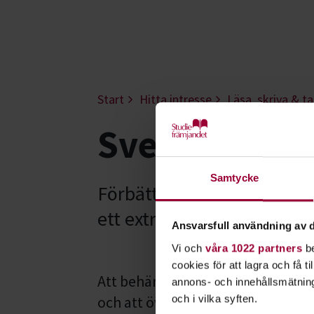
Start
Hitta intresse
Läsa, skriva & ta
Svenska - Ka
Samtycke
Förbättra dina kunskaper 
ett extra stort intresse för
Ansvarsfull användning av d
Vi och
våra 1022 partners
be
cookies för att lagra och få t
Att behärska ett nytt språk handla
annons- och innehållsmätning
och att öva mycket. Att lära sig 
och i vilka syften.