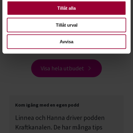
Distans hela landet:
Andra är valbara.
Tillåt alla
Skriv skriv skriv! – Ge dig tid till dig själv
Tillåt urval
och dina ord
2026-09-15
Avvisa
Visa hela utbudet
Kom igång med en egen podd
Linnea och Hanna driver podden
Kraftkanalen. De har många tips