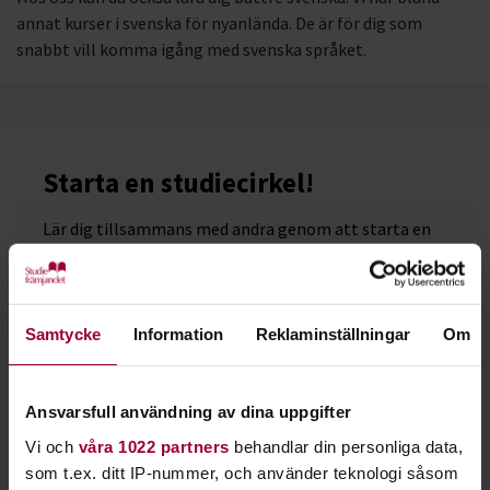
annat kurser i svenska för nyanlända. De är för dig som
snabbt vill komma igång med svenska språket.
Starta en studiecirkel!
Lär dig tillsammans med andra genom att starta en
studiecirkel hos Studiefrämjandet.
Läs mer om att starta studiecirkel
Samtycke
Information
Reklaminställningar
Om
Nästa steg
Ansvarsfull användning av dina uppgifter
Vi och
våra 1022 partners
behandlar din personliga data,
som t.ex. ditt IP-nummer, och använder teknologi såsom