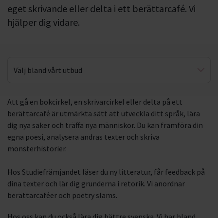
eget skrivande eller delta i ett berättarcafé. Vi
hjälper dig vidare.
Välj bland vårt utbud
Svenska
Att gå en bokcirkel, en skrivarcirkel eller delta på ett
berättarcafé är utmärkta sätt att utveckla ditt språk, lära
Bokcirkel
dig nya saker och träffa nya människor. Du kan framföra din
Skrivarcirkel
egna poesi, analysera andras texter och skriva
monsterhistorier.
Retorik
Hos Studiefrämjandet läser du ny litteratur, får feedback på
dina texter och lär dig grunderna i retorik. Vi anordnar
berättarcaféer och poetry slams.
Hos oss kan du också lära dig bättre svenska. Vi har bland