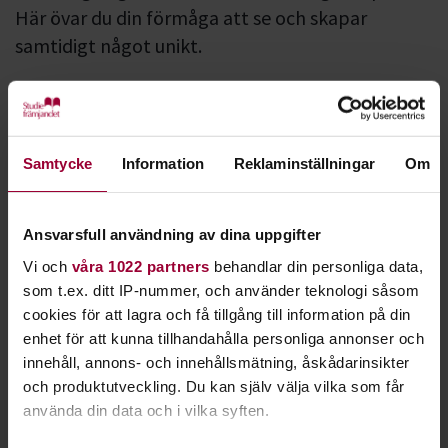
Här övar du din förmåga att se och skapar
samtidigt något unikt.
Inom teckning är seendet det centrala. Du övar dig i att se
saker som de faktiskt ser ut, i verkligheten.
Porträtt
,
stilleben
och
modellteckning
brukar vara kul att lära sig.
Du kan också teckna fritt utifrån din egen fantasi.
Samtycke
Information
Reklaminställningar
Om
Skissblock och penna är till en början allt du behöver.
Beroende på om du vill teckna i blyerts, kol, krita eller tusch
Ansvarsfull användning av dina uppgifter
fyller du sedan på din verktygslåda.
Vi och
våra 1022 partners
behandlar din personliga data,
som t.ex. ditt IP-nummer, och använder teknologi såsom
Teckning är en bra start för att jobba med konst. Många
cookies för att lagra och få tillgång till information på din
fortsätter sedan med måleri eller andra konstformer.
enhet för att kunna tillhandahålla personliga annonser och
Populära tekniker att lära sig inom teckning är bland annat
innehåll, annons- och innehållsmätning, åskådarinsikter
gråskala
,
perspektiv
och
mellanrumsformer
.
och produktutveckling. Du kan själv välja vilka som får
använda din data och i vilka syften.