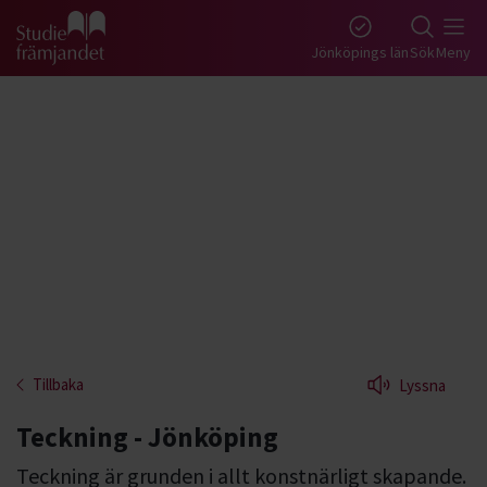
Gå till studiefrämjandets startsida
Jönköpings län
Sök
Meny
Tillbaka
Lyssna
Teckning - Jönköping
Teckning är grunden i allt konstnärligt skapande.