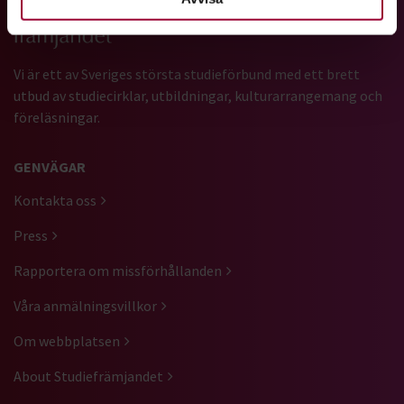
Vi är ett av Sveriges största studieförbund med ett brett
utbud av studiecirklar, utbildningar, kulturarrangemang och
föreläsningar.
GENVÄGAR
Kontakta oss
Press
Rapportera om missförhållanden
Våra anmälningsvillkor
Om webbplatsen
About Studiefrämjandet