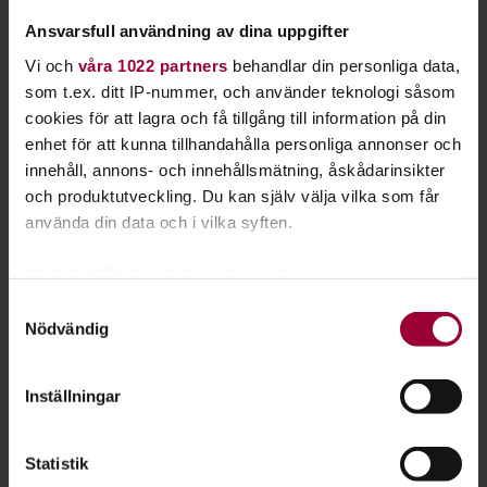
Ansvarsfull användning av dina uppgifter
Vi och
våra 1022 partners
behandlar din personliga data,
som t.ex. ditt IP-nummer, och använder teknologi såsom
cookies för att lagra och få tillgång till information på din
enhet för att kunna tillhandahålla personliga annonser och
innehåll, annons- och innehållsmätning, åskådarinsikter
och produktutveckling. Du kan själv välja vilka som får
använda din data och i vilka syften.
Med din tillåtelse skulle vi även vilja:
Samla in information om din geografiska plats
Samtyckesval
Nödvändig
som kan ha en noggrannhet på upp till flera meter
Identifiera din enhet genom att aktivt skanna den
Sara Eriksson
för specifika kännetecken (fingeravtryck)
Inställningar
Folkbildningsutvecklare Natur, Miljö & Kultur
Ta reda på mer om hur dina personliga uppgifter
Skicka e-post
behandlas och ställ in dina preferenser i
detaljsektionen
.
070-883 16 42
Läs mer
Statistik
Du kan ändra eller dra tillbaka ditt samtycke när som