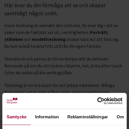
Här övar du din förmåga att se och skapar
samtidigt något unikt.
Inom teckning är seendet det centrala. Du övar dig i att se
saker som de faktiskt ser ut, i verkligheten.
Porträtt
,
stilleben
och
modellteckning
brukar vara kul att lära sig.
Du kan också teckna fritt utifrån din egen fantasi.
Skissblock och penna är till en början allt du behöver.
Beroende på om du vill teckna i blyerts, kol, krita eller tusch
fyller du sedan på din verktygslåda.
Teckning är en bra start för att jobba med konst. Många
fortsätter sedan med måleri eller andra konstformer.
Populära tekniker att lära sig inom teckning är bland annat
gråskala
,
perspektiv
och
mellanrumsformer
.
Samtycke
Information
Reklaminställningar
Om
Kontakt