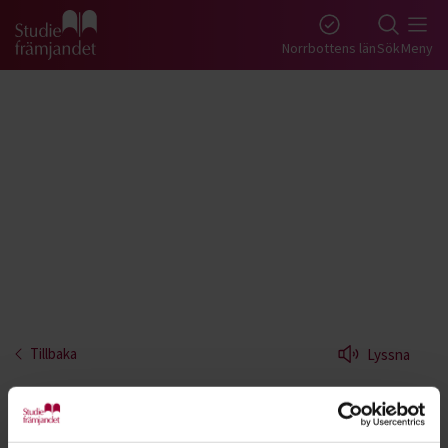
Gå till studiefrämjandets startsida
Norrbottens län
Sök
Meny
Tillbaka
Lyssna
Hantverk - Norrbotten
Ägna dig åt eget skapande med händerna.