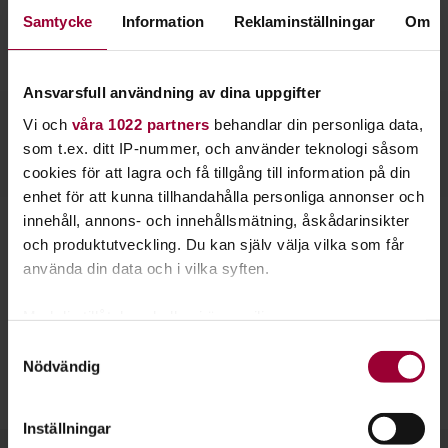
Utveckla dina färdigheter och arbeta med
Samtycke
Information
Reklaminställningar
Om
material som trä, metall, lera eller keramik.
Ansvarsfull användning av dina uppgifter
Vi och
våra 1022 partners
behandlar din personliga data,
Välj bland vårt utbud
som t.ex. ditt IP-nummer, och använder teknologi såsom
cookies för att lagra och få tillgång till information på din
Skulptur & lera
enhet för att kunna tillhandahålla personliga annonser och
Hos oss kan du lära dig
smyckestillverkning
och designa
innehåll, annons- och innehållsmätning, åskådarinsikter
dina egna ringar och armband. Silver är ett populärt och lätt
och produktutveckling. Du kan själv välja vilka som får
material att jobba i. Det är en speciell känsla i att se hur
använda din data och i vilka syften.
ädelmetallen formas och blir till ett fint smycke.
Med din tillåtelse skulle vi även vilja:
Drejning
är en annan hantverksteknik du kan lära dig hos oss.
Samla in information om din geografiska plats
Samtyckesval
Du använder lera och en drejskiva för att forma föremål som
Nödvändig
som kan ha en noggrannhet på upp till flera meter
skålar, vaser och krukor. Bara kreativiteten och fantasin
Identifiera din enhet genom att aktivt skanna den
sätter gränser.
för specifika kännetecken (fingeravtryck)
Inställningar
Ta reda på mer om hur dina personliga uppgifter