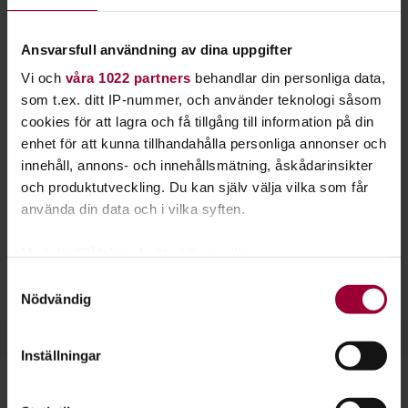
penseln i handen. Plocka fram staffliet så hjälper
vi dig igång.
Ansvarsfull användning av dina uppgifter
Vi och
våra 1022 partners
behandlar din personliga data,
Arbeta förutsättningslöst med färg, eller fokusera på
som t.ex. ditt IP-nummer, och använder teknologi såsom
porträtt och landskapsmåleri. Lekfullhet, mod och fantasi är
cookies för att lagra och få tillgång till information på din
några egenskaper som gör en bra konstnär. Skapa ett fritt
enhet för att kunna tillhandahålla personliga annonser och
flöde och hitta ditt eget uttryck.
innehåll, annons- och innehållsmätning, åskådarinsikter
Inom måleri finns många stilar att inspireras av. Upptäck
och produktutveckling. Du kan själv välja vilka som får
surrealism, naivism, modernism med mera.
använda din data och i vilka syften.
Hos oss kan du måla i akvarell, olja eller akryl.
Med din tillåtelse skulle vi även vilja:
Materialkunskap, bildkomposition och färglära är också
Samla in information om din geografiska plats
Samtyckesval
ämnen du får lära dig.
Nödvändig
som kan ha en noggrannhet på upp till flera meter
Identifiera din enhet genom att aktivt skanna den
för specifika kännetecken (fingeravtryck)
Inställningar
Ta reda på mer om hur dina personliga uppgifter
behandlas och ställ in dina preferenser i
detaljsektionen
.