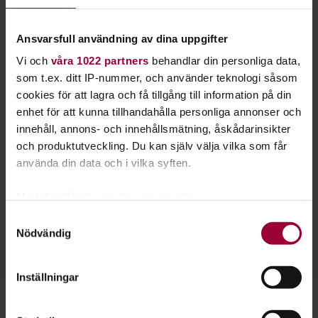
penseln i handen. Plocka fram staffliet så hjälper
vi dig igång.
Ansvarsfull användning av dina uppgifter
Vi och
våra 1022 partners
behandlar din personliga data,
Arbeta förutsättningslöst med färg, eller fokusera på
som t.ex. ditt IP-nummer, och använder teknologi såsom
porträtt och landskapsmåleri. Lekfullhet, mod och fantasi är
cookies för att lagra och få tillgång till information på din
några egenskaper som gör en bra konstnär. Skapa ett fritt
enhet för att kunna tillhandahålla personliga annonser och
flöde och hitta ditt eget uttryck.
innehåll, annons- och innehållsmätning, åskådarinsikter
Inom måleri finns många stilar att inspireras av. Upptäck
och produktutveckling. Du kan själv välja vilka som får
surrealism, naivism, modernism med mera.
använda din data och i vilka syften.
Hos oss kan du måla i akvarell, olja eller akryl.
Med din tillåtelse skulle vi även vilja:
Materialkunskap, bildkomposition och färglära är också
Samla in information om din geografiska plats
Samtyckesval
ämnen du får lära dig.
Nödvändig
som kan ha en noggrannhet på upp till flera meter
Identifiera din enhet genom att aktivt skanna den
för specifika kännetecken (fingeravtryck)
Inställningar
Ta reda på mer om hur dina personliga uppgifter
behandlas och ställ in dina preferenser i
detaljsektionen
.