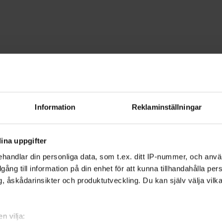
 & design
Blomsterbindning
dning - Kalmar
Information
Reklaminställningar
n roligare och högtiden mer speciell. Lä
ina uppgifter
på Studiefrämjandet.
handlar din personliga data, som t.ex. ditt IP-nummer, och anv
illgång till information på din enhet för att kunna tillhandahålla pe
, åskådarinsikter och produktutveckling. Du kan själv välja vilk
ch upplevelsen av färg och form.
förstå vilka växter som passar ihop och
n vilja: