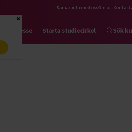
Samarbeta med oss
Om oss
Kontakt
Stäng
tta intresse
Starta studiecirkel
Sök ku
a