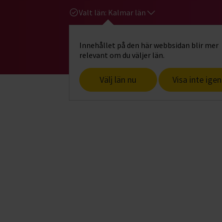
Valt län:
Kalmar län
Innehållet på den här webbsidan blir mer
Hi
Gå till studiefrämjandets startsid
relevant om du väljer län.
Välj län nu
Visa inte igen