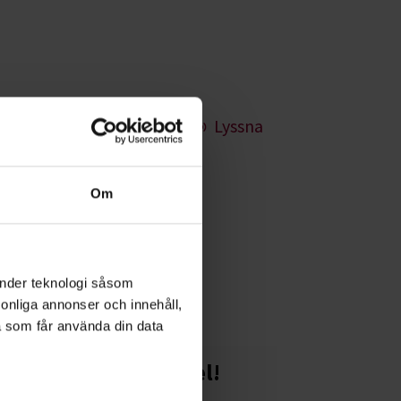
Lyssna
Om
r dig
änder teknologi såsom
rsonliga annonser och innehåll,
a som får använda din data
Starta en studiecirkel!