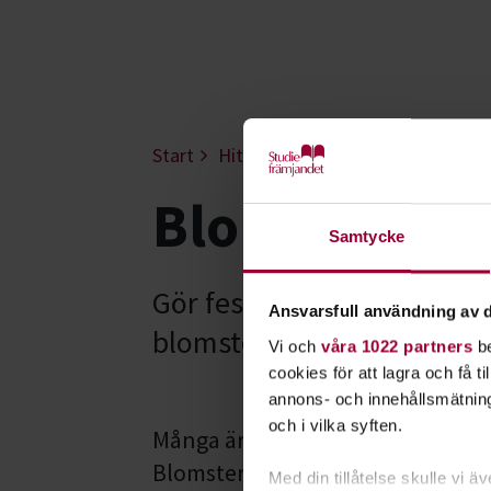
Start
Hitta intresse
Konst, hantverk
Blomsterbin
Samtycke
Gör festen finare, vardage
Ansvarsfull användning av d
blomsterbindning hos oss 
Vi och
våra 1022 partners
be
cookies för att lagra och få t
annons- och innehållsmätning
och i vilka syften.
Många är vi som älskar blommor o
Blomsterbindning handlar om att 
Med din tillåtelse skulle vi äve