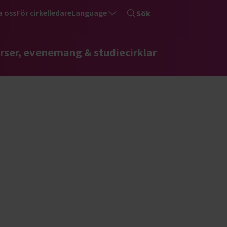
a oss
För cirkelledare
Language
Sök
rser, evenemang & studiecirklar