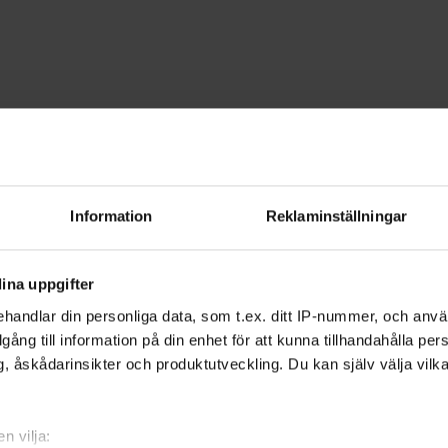
 & design
Blomsterbindning
dning - Jönköping
Information
Reklaminställningar
n roligare och högtiden mer speciell. Lä
ina uppgifter
på Studiefrämjandet.
handlar din personliga data, som t.ex. ditt IP-nummer, och anv
illgång till information på din enhet för att kunna tillhandahålla pe
, åskådarinsikter och produktutveckling. Du kan själv välja vilk
ch upplevelsen av färg och form.
förstå vilka växter som passar ihop och
n vilja: