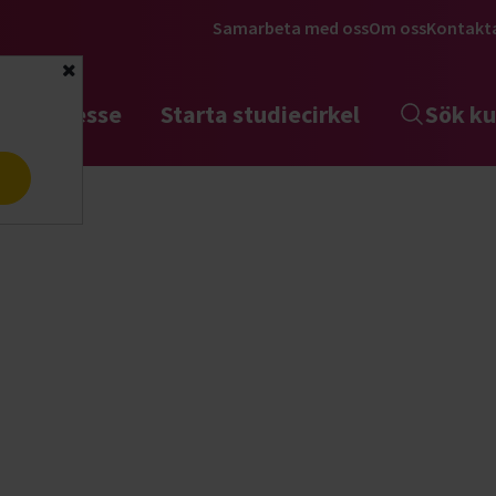
Samarbeta med oss
Om oss
Kontakt
Stäng
tta intresse
Starta studiecirkel
Sök ku
a