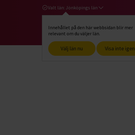
Valt län:
Jönköpings län
Innehållet på den här webbsidan blir mer
Hi
Gå till studiefrämjandets startsid
relevant om du väljer län.
Välj län nu
Visa inte igen