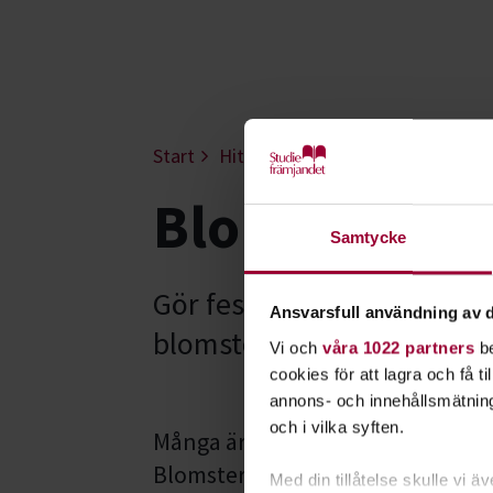
Start
Hitta intresse
Konst, hantverk
Blomsterbin
Samtycke
Gör festen finare, vardage
Ansvarsfull användning av d
blomsterbindning hos oss 
Vi och
våra 1022 partners
be
cookies för att lagra och få t
annons- och innehållsmätning
och i vilka syften.
Många är vi som älskar blommor o
Blomsterbindning handlar om att 
Med din tillåtelse skulle vi äve