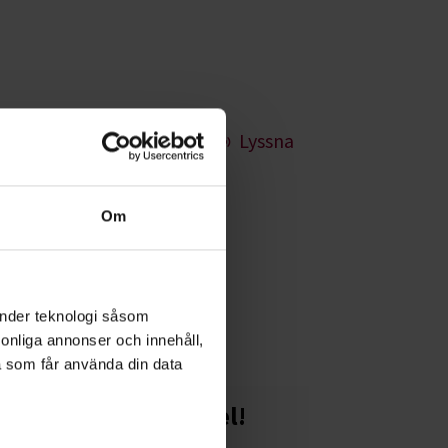
Lyssna
Om
r dig
änder teknologi såsom
rsonliga annonser och innehåll,
a som får använda din data
Starta en studiecirkel!