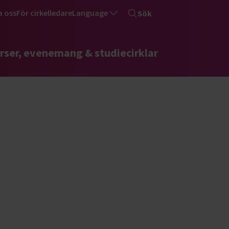
a oss
För cirkelledare
Language
Sök
rser, evenemang & studiecirklar