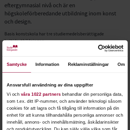
eftergymnasial nivå och är en
högskoleförberedande utbildning inom konst
och design.
Basis konstskola har tre studiemedelsberättigade
heltidsutbildningar:
Konstnärlig grundutbildning 1 år
Konst och grafisk formgivning 1 år
Samtycke
Information
Reklaminställningar
Om
Inredningsarkitektur och produktdesign 1 år
Ansvarsfull användning av dina uppgifter
Alla lärare är yrkesverksamma konstnärer och designers som
med sitt kunnande och engagemang skapar en varm och
Vi och
våra 1022 partners
behandlar din personliga data,
öppen atmosfär.
som t.ex. ditt IP-nummer, och använder teknologi såsom
cookies för att lagra och få tillgång till information på din
Undervisningen är samlad i en inspirerande miljö i ett stort
enhet för att kunna tillhandahålla personliga annonser och
1700-talshus på Söder i Stockholm. I husets stora salar,
innehåll, annons- och innehållsmätning, åskådarinsikter
vindlande trappor och intima vrår går det lätt att finna sig
och produktutveckling. Du kan själv välja vilka som får