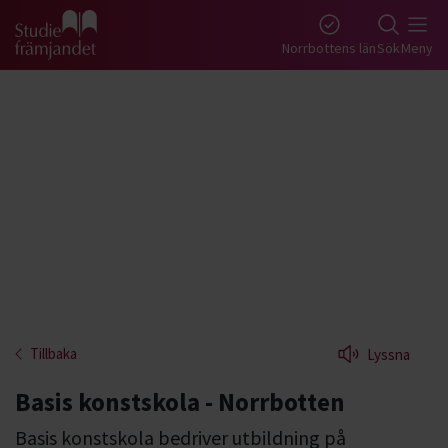
Gå till studiefrämjandets startsida
Norrbottens län
Sök
Meny
Tillbaka
Lyssna
Basis konstskola - Norrbotten
Basis konstskola bedriver utbildning på