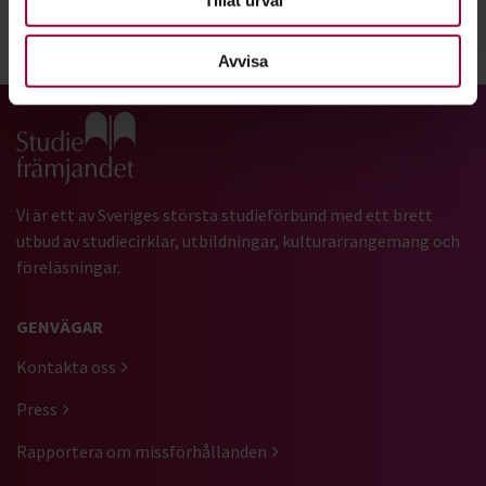
Dela:
Facebook
LinkedIn
E-mail
Avvisa
Gå till studiefrämjandets startsida
Vi är ett av Sveriges största studieförbund med ett brett
utbud av studiecirklar, utbildningar, kulturarrangemang och
föreläsningar.
GENVÄGAR
Kontakta oss
Press
Rapportera om missförhållanden