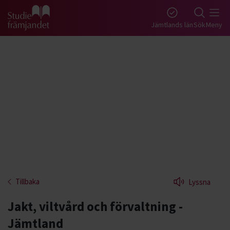
Gå till studiefrämjandets startsida
Jämtlands län
Sök
Meny
Tillbaka
Lyssna
Jakt, viltvård och förvaltning -
Jämtland