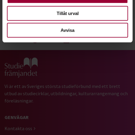
076-787 57 67
Läs mer
Tillåt urval
Avvisa
Dela:
Facebook
LinkedIn
E-mail
Gå till studiefrämjandets startsida
Vi är ett av Sveriges största studieförbund med ett brett
utbud av studiecirklar, utbildningar, kulturarrangemang och
föreläsningar.
GENVÄGAR
Kontakta oss