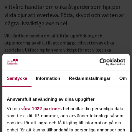
Viltvård handlar om olika åtgärder som hjälper
vilda djur att överleva. Föda, skydd och vatten är
några livsviktiga exempel.
Viltvård kan handla om allt ifrån uppfödning och
utplantering av vilt, till att anlägga viltvatten av olika
storlekar. Utfodring kan vara viktigt för att viltet ska
överleva. Att förstå hur rovdjurstrycket påverkar andra djurs
möjligheter att överleva är också centralt.
I moderna samhällen handlar viltvård mycket om
Samtycke
Information
Reklaminställningar
Om
ekosystemet och att uppnå balans mellan arter och miljöer.
Viltvård gynnar därför alla arter, inklusive fåglar och
däggdjur.
Ansvarsfull användning av dina uppgifter
Vi och
våra 1022 partners
behandlar din personliga data,
Jakt och viltvård går hand i hand eftersom viltvård även
som t.ex. ditt IP-nummer, och använder teknologi såsom
innebär att hålla djurbestånden på önskvärda nivåer.
cookies för att lagra och få tillgång till information på din
enhet för att kunna tillhandahålla personliga annonser och