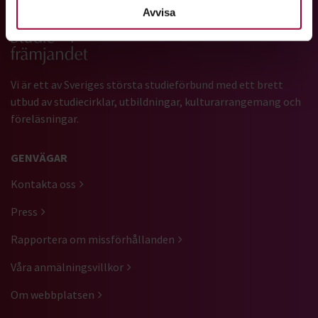
Avvisa
Gå till studiefrämjandets startsida
Vi är ett av Sveriges största studieförbund med ett brett
utbud av studiecirklar, utbildningar, kulturarrangemang och
föreläsningar.
GENVÄGAR
Kontakta oss
Press
Rapportera om missförhållanden
Våra anmälningsvillkor
Om webbplatsen