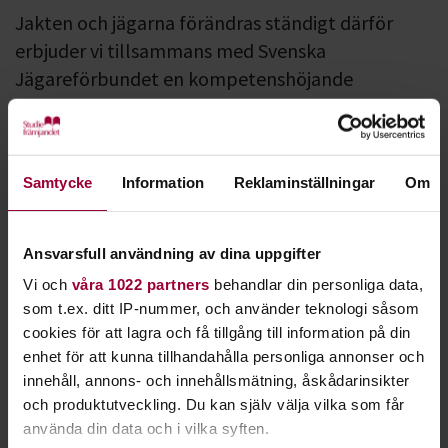
Jakten och jägarna förändras ständigt därför
erbjuder vi tillsammans med Svenska
Jägareförbundet en kompetenshöjande
utbildning för dig som redan är ledare för
Jägarskolan.
Varje år utbildar 200 jägarskoleledare 3000 nya jägare i
Samtycke
Information
Reklaminställningar
Om
Studiefrämjandets regi med Svenska Jägareförbundets
studiematerial.
Ansvarsfull användning av dina uppgifter
För att du som ledare ska ha en bra grund att stå på, oavsett
Vi och
våra 1022 partners
behandlar din personliga data,
om du är ny ledare eller har lett Jägarskolan tidigare,
som t.ex. ditt IP-nummer, och använder teknologi såsom
har Studiefrämjandet och Svenska jägareförbundet tagit
cookies för att lagra och få tillgång till information på din
fram en vidareutbildning med medel från viltfonden.
enhet för att kunna tillhandahålla personliga annonser och
innehåll, annons- och innehållsmätning, åskådarinsikter
Utbildningen är indelad i tre block.
och produktutveckling. Du kan själv välja vilka som får
använda din data och i vilka syften.
Studiecirkeln och dess pedagogik