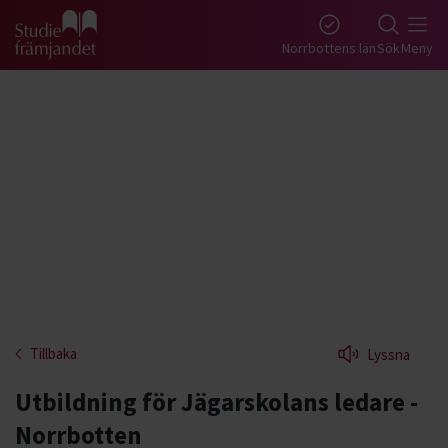
Gå till studiefrämjandets startsida
Norrbottens län
Sök
Meny
Tillbaka
Lyssna
Utbildning för Jägarskolans ledare -
Norrbotten