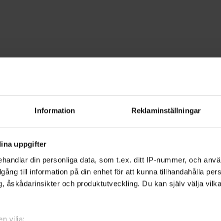
akt
GPS-teknik
lpmedel - Norrbott
Information
Reklaminställningar
del gör du jakten säkrare. Lika lätt so
ina uppgifter
rater, lika lätt kan du spåra hunden.
handlar din personliga data, som t.ex. ditt IP-nummer, och anv
illgång till information på din enhet för att kunna tillhandahålla pe
, åskådarinsikter och produktutveckling. Du kan själv välja vilk
in jakthund direkt via mobilen eller
områden i naturen.
n vilja: