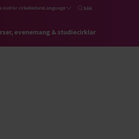
a oss
För cirkelledare
Language
Sök
rser, evenemang & studiecirklar