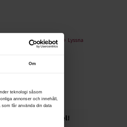
Lyssna
en
Om
m du håller
änder teknologi såsom
rsonliga annonser och innehåll,
a som får använda din data
Starta en studiecirkel!