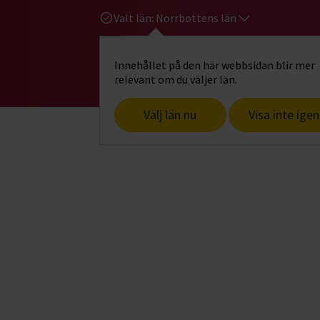
Valt län:
Norrbottens län
Innehållet på den här webbsidan blir mer
Hi
Gå till studiefrämjandets startsid
relevant om du väljer län.
Välj län nu
Visa inte igen