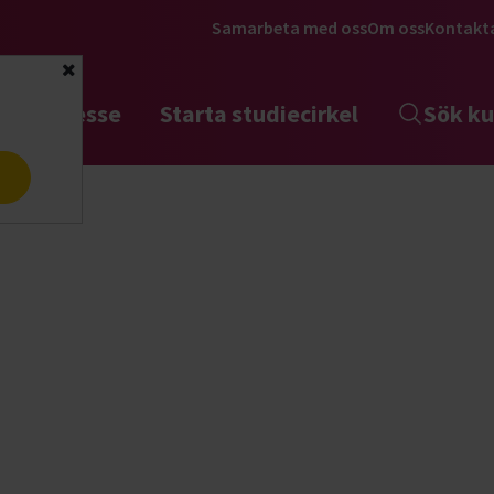
Samarbeta med oss
Om oss
Kontakt
Stäng
tta intresse
Starta studiecirkel
Sök ku
a