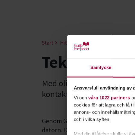
Start
Hitta intresse
Jakt & fiske
J
Tekniska hjä
Samtycke
Med olika tekniska hjälpme
Ansvarsfull användning av d
kontakten med dina jaktkam
Vi och
våra 1022 partners
be
cookies för att lagra och få t
annons- och innehållsmätning
Genom GPS-teknik har du koll på d
och i vilka syften.
datorn. Du kan också märka upp 
Med din tillåtelse skulle vi äve