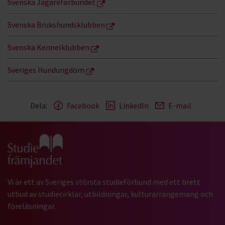
Svenska Jägareförbundet
Svenska Brukshundsklubben
Svenska Kennelklubben
Sveriges Hundungdom
Dela:
Facebook
LinkedIn
E-mail
Gå till studiefrämjandets startsida
Vi är ett av Sveriges största studieförbund med ett brett
utbud av studiecirklar, utbildningar, kulturarrangemang och
föreläsningar.