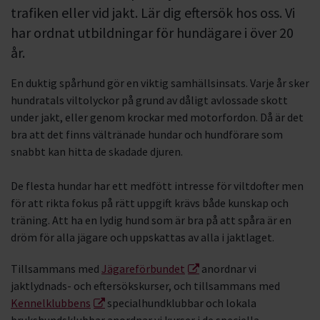
trafiken eller vid jakt. Lär dig eftersök hos oss. Vi
har ordnat utbildningar för hundägare i över 20
år.
En duktig spårhund gör en viktig samhällsinsats. Varje år sker
hundratals viltolyckor på grund av dåligt avlossade skott
under jakt, eller genom krockar med motorfordon. Då är det
bra att det finns vältränade hundar och hundförare som
snabbt kan hitta de skadade djuren.
De flesta hundar har ett medfött intresse för viltdofter men
för att rikta fokus på rätt uppgift krävs både kunskap och
träning. Att ha en lydig hund som är bra på att spåra är en
dröm för alla jägare och uppskattas av alla i jaktlaget.
Tillsammans med
Jägareförbundet
anordnar vi
jaktlydnads- och eftersökskurser, och tillsammans med
Kennelklubbens
specialhundklubbar och lokala