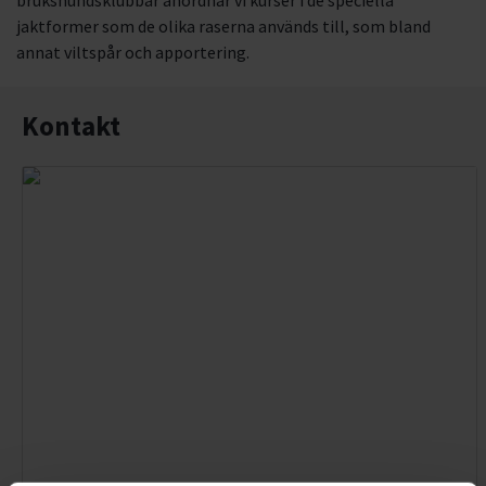
brukshundsklubbar anordnar vi kurser i de speciella
jaktformer som de olika raserna används till, som bland
annat viltspår och apportering.
Kontakt