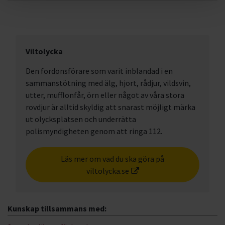
Viltolycka
Den fordonsförare som varit inblandad i en
sammanstötning med älg, hjort, rådjur, vildsvin,
utter, mufflonfår, örn eller något av våra stora
rovdjur är alltid skyldig att snarast möjligt märka
ut olycksplatsen och underrätta
polismyndigheten genom att ringa 112.
Läs mer om vad du ska göra på
viltolycka.se
Kunskap tillsammans med: