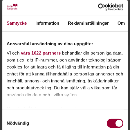
Erica Lindquist
Folkbildningsutvecklare - Jakt och Fiske
Skicka e-post
Samtycke
Information
Reklaminställningar
Om
070-841 86 24
Ansvarsfull användning av dina uppgifter
Vi och
våra 1022 partners
behandlar din personliga data,
Starta en studiecirkel!
som t.ex. ditt IP-nummer, och använder teknologi såsom
cookies för att lagra och få tillgång till information på din
Lär dig tillsammans med andra genom att starta en
enhet för att kunna tillhandahålla personliga annonser och
studiecirkel hos Studiefrämjandet.
innehåll, annons- och innehållsmätning, åskådarinsikter
och produktutveckling. Du kan själv välja vilka som får
använda din data och i vilka syften.
Läs mer om att starta studiecirkel
Med din tillåtelse skulle vi även vilja:
Nästa steg
Samla in information om din geografiska plats
Samtyckesval
Nödvändig
som kan ha en noggrannhet på upp till flera meter