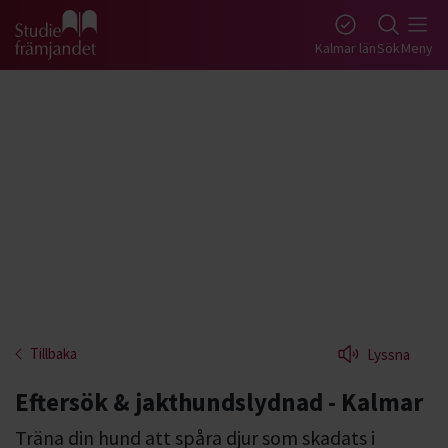
Gå till studiefrämjandets startsida
Kalmar län
Sök
Meny
Tillbaka
Lyssna
Eftersök & jakthundslydnad - Kalmar
Träna din hund att spåra djur som skadats i