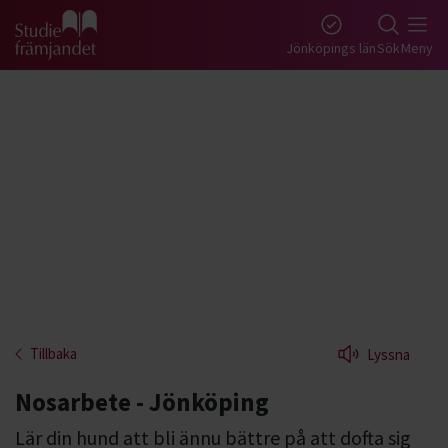
Gå till studiefrämjandets startsida
Jönköpings län
Sök
Meny
Tillbaka
Lyssna
Nosarbete - Jönköping
Lär din hund att bli ännu bättre på att dofta sig