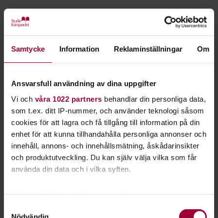
Starta en studiecirkel!
Lär dig tillsammans med andra genom att starta en
Samtycke
Information
Reklaminställningar
Om
studiecirkel hos Studiefrämjandet.
Läs mer om att starta studiecirkel
Ansvarsfull användning av dina uppgifter
Vi och
våra 1022 partners
behandlar din personliga data,
som t.ex. ditt IP-nummer, och använder teknologi såsom
Nästa steg
cookies för att lagra och få tillgång till information på din
enhet för att kunna tillhandahålla personliga annonser och
innehåll, annons- och innehållsmätning, åskådarinsikter
och produktutveckling. Du kan själv välja vilka som får
använda din data och i vilka syften.
Se våra kurser, evenemang och studiecirklar inom
Nosarbete
Med din tillåtelse skulle vi även vilja:
Samla in information om din geografiska plats
Samtyckesval
Nödvändig
som kan ha en noggrannhet på upp till flera meter