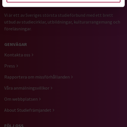
Vi är ett av Sveriges största studieförbund med ett brett
utbud av studiecirklar, utbildningar, kulturarrangemang och
föreläsningar.
GENVÄGAR
Kontakta oss
Press
Rapportera om missförhållanden
Våra anmälningsvillkor
Om webbplatsen
About Studiefrämjandet
FÖLJ OSS