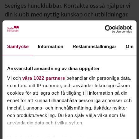
Sveriges hundklubbar. Kontakta oss så hjälper vi
din klubb med nyttig kunskap och utbildningar.
Vi kan bland annat hjälpa er med:
Hundägarutbildning i studiecirkelform
Samtycke
Information
Reklaminställningar
Om
Utbildningar för cirkelledare och instruktörer
Styrelseutbildningar och föreningsutveckling
Ansvarsfull användning av dina uppgifter
Vi och
våra 1022 partners
behandlar din personliga data,
som t.ex. ditt IP-nummer, och använder teknologi såsom
cookies för att lagra och få tillgång till information på din
enhet för att kunna tillhandahålla personliga annonser och
innehåll, annons- och innehållsmätning, åskådarinsikter
och produktutveckling. Du kan själv välja vilka som får
Hundnördar
använda din data och i vilka syften.
– Vi hundmänniskor är nog lite
Med din tillåtelse skulle vi även vilja: