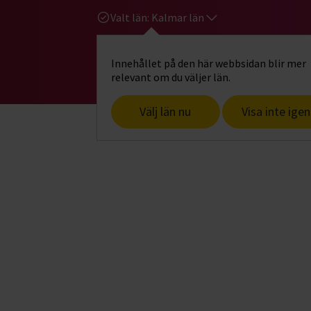
Valt län:
Kalmar län
Innehållet på den här webbsidan blir mer
Hi
Gå till studiefrämjandets startsid
relevant om du väljer län.
Välj län nu
Visa inte igen