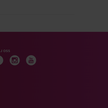
J OSS
Följ oss på facebook
Följ oss på instagram
Följ oss på youtub