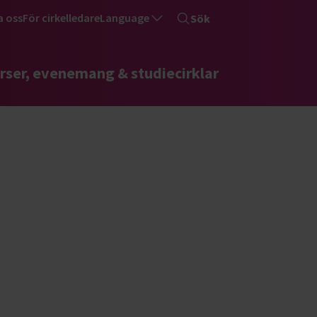
a oss
För cirkelledare
Language
Sök
rser, evenemang & studiecirklar