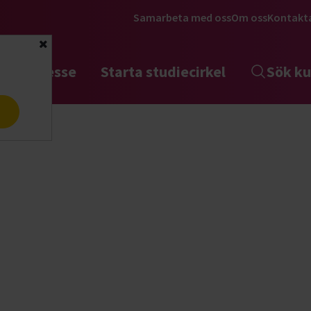
Samarbeta med oss
Om oss
Kontakt
Stäng
tta intresse
Starta studiecirkel
Sök ku
a