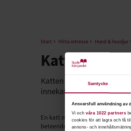
Start
Hitta intresse
Hund & husdjur
Katt - Kalma
Katten är Sveriges vanliga
Samtycke
innekatter och utekatter f
Ansvarsfull användning av d
Vi och
våra 1022 partners
be
En katt mår bra om den får röra på
cookies för att lagra och få t
beteenden men hur ska det gå til
annons- och innehållsmätning