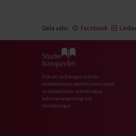
Dela sida:
Facebook
Linke
Gå till studiefrämjandets startsida
Vi är ett av Sveriges största
studieförbund med ett brett utbud
av studiecirklar, utbildningar,
kulturarrangemang och
föreläsningar.