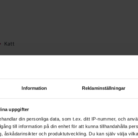
Katt
r
ste husdjur. Det finns mycket som är b
Information
Reklaminställningar
ör att de ska må bra och trivas hemma 
ina uppgifter
handlar din personliga data, som t.ex. ditt IP-nummer, och anv
 sig och får utlopp för sina naturliga
illgång till information på din enhet för att kunna tillhandahålla pe
l inomhus? Och om du har din katt ute när
, åskådarinsikter och produktutveckling. Du kan själv välja vilk