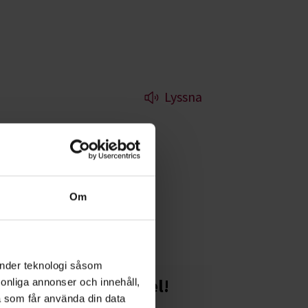
Lyssna
ra att veta om både
Om
hos dig.
änder teknologi såsom
Starta en studiecirkel!
rsonliga annonser och innehåll,
a som får använda din data