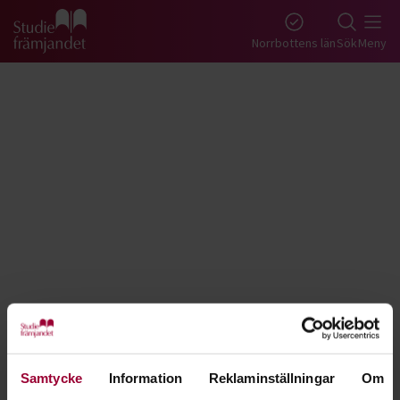
Gå till studiefrämjandets startsida
Norrbottens län
Sök
Meny
Tillbaka
Lyssna
Första hjälpen för djur - Norrbotten
Samtycke
Information
Reklaminställningar
Om
Agera rätt, snabbt och smart om din hund, katt