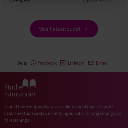
Visa hela utbudet
Dela:
Facebook
LinkedIn
E-mail
Gå till studiefrämjandets startsida
Vi är ett av Sveriges största studieförbund med ett brett
utbud av studiecirklar, utbildningar, kulturarrangemang och
föreläsningar.