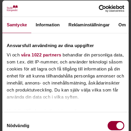
Samtycke
Information
Reklaminställningar
Om
Starta en studiecirkel!
Lär dig tillsammans med andra genom att starta en
Ansvarsfull användning av dina uppgifter
studiecirkel hos Studiefrämjandet.
Vi och
våra 1022 partners
behandlar din personliga data,
som t.ex. ditt IP-nummer, och använder teknologi såsom
Läs mer om att starta studiecirkel
cookies för att lagra och få tillgång till information på din
enhet för att kunna tillhandahålla personliga annonser och
innehåll, annons- och innehållsmätning, åskådarinsikter
Nästa steg
och produktutveckling. Du kan själv välja vilka som får
använda din data och i vilka syften.
Med din tillåtelse skulle vi även vilja:
Samla in information om din geografiska plats
Se våra kurser, evenemang och studiecirklar inom
Samtyckesval
Nödvändig
som kan ha en noggrannhet på upp till flera meter
Agility