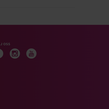
J OSS
Följ oss på facebook
Följ oss på instagram
Följ oss på youtub