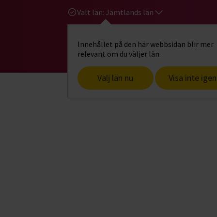
Valt län:
Jämtlands län
Innehållet på den här webbsidan blir mer
Hi
Gå till studiefrämjandets startsid
relevant om du väljer län.
Välj län nu
Visa inte igen