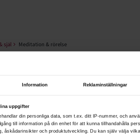
& själ
Meditation & rörelse
 rörelse - Jämtland
relse hos Studiefrämjandet. Varva ned, 
Information
Reklaminställningar
derbar känsla!
ina uppgifter
handlar din personliga data, som t.ex. ditt IP-nummer, och anv
illgång till information på din enhet för att kunna tillhandahålla pe
on
,
yoga
,
taiji-chen
och
qigong
. Alla dessa
, åskådarinsikter och produktutveckling. Du kan själv välja vilk
u bättre och minskar din stress.