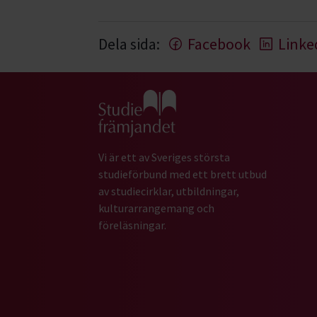
Dela sida:
Facebook
Linke
Gå till studiefrämjandets startsida
Vi är ett av Sveriges största
studieförbund med ett brett utbud
av studiecirklar, utbildningar,
kulturarrangemang och
föreläsningar.