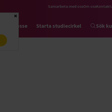
Samarbeta med oss
Om oss
Kontakt
Stäng
tta intresse
Starta studiecirkel
Sök ku
a