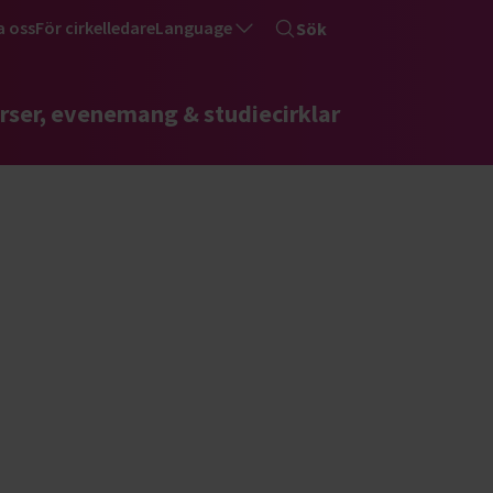
a oss
För cirkelledare
Language
Sök
rser, evenemang & studiecirklar