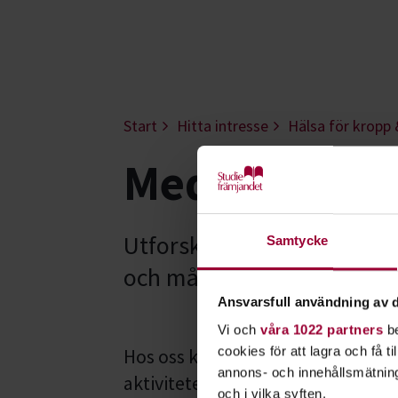
Start
Hitta intresse
Hälsa för kropp 
Meditation &
Utforska meditation och rö
Samtycke
och må ännu bättre. En un
Ansvarsfull användning av d
Vi och
våra 1022 partners
be
cookies för att lagra och få t
Hos oss kan du lära dig
meditati
annons- och innehållsmätning
aktiviteter hjälper dig att må änn
och i vilka syften.