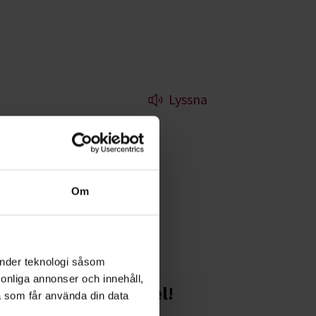
Lyssna
gå in i dig själv
Om
änder teknologi såsom
rsonliga annonser och innehåll,
Starta en studiecirkel!
a som får använda din data