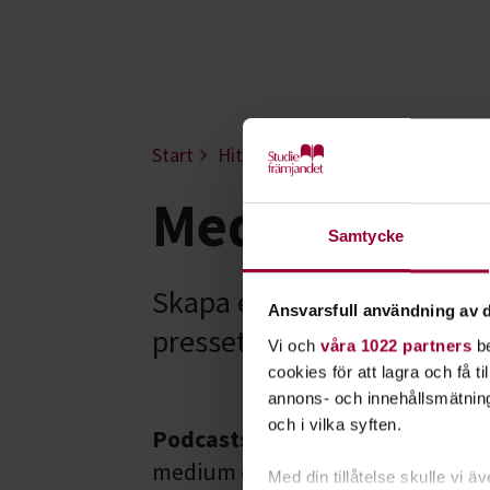
Start
Hitta intresse
Film & foto
M
Media - Jämt
Samtycke
Skapa en egen podcast och
Ansvarsfull användning av d
pressetik och hur du mark
Vi och
våra 1022 partners
be
cookies för att lagra och få t
annons- och innehållsmätning
och i vilka syften.
Podcasts
, eller poddradio, har bl
medium de senaste tio åren. Idag
Med din tillåtelse skulle vi äve