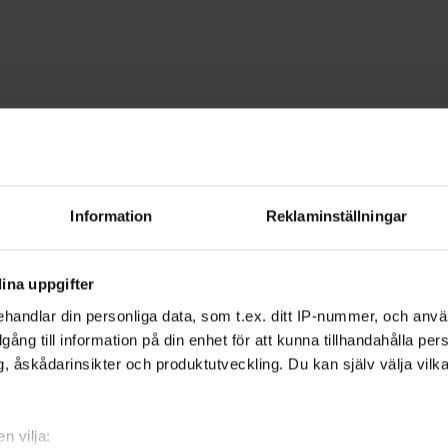
edia
land
Information
Reklaminställningar
 bli bättre på multimedia. Lär dig oc
ina uppgifter
nadsför ditt multimediaprojekt.
handlar din personliga data, som t.ex. ditt IP-nummer, och anv
illgång till information på din enhet för att kunna tillhandahålla pe
, åskådarinsikter och produktutveckling. Du kan själv välja vilk
ivit ett allt vanligare och mer populärt
 kan nästan vem som helst starta en
n vilja: