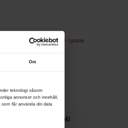
Lyssna
Om
kså mer om
änder teknologi såsom
rsonliga annonser och innehåll,
a som får använda din data
Starta en studiecirkel!