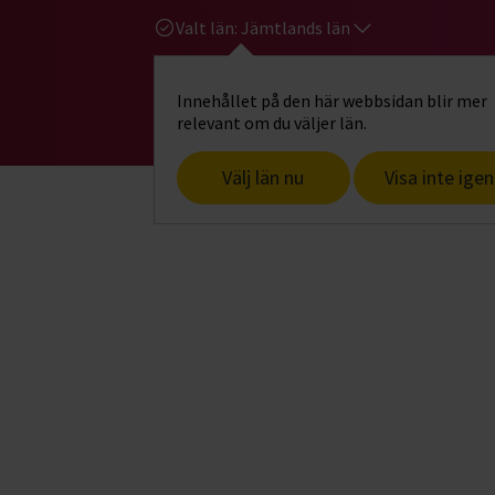
Valt län:
Jämtlands län
Innehållet på den här webbsidan blir mer
Hi
Gå till studiefrämjandets startsid
relevant om du väljer län.
Välj län nu
Visa inte igen