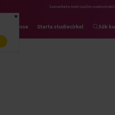
Samarbeta med oss
Om oss
Kontakt
Stäng
tta intresse
Starta studiecirkel
Sök ku
a