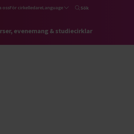
a oss
För cirkelledare
Language
Sök
rser, evenemang & studiecirklar