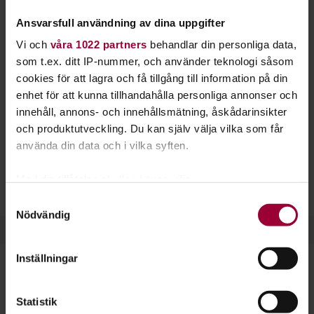
multimedia. Lär dig också mer om pressetik och
Ansvarsfull användning av dina uppgifter
hur du marknadsför ditt multimediaprojekt.
Vi och
våra 1022 partners
behandlar din personliga data,
Podcasts
, eller poddradio, har blivit ett allt vanligare och
som t.ex. ditt IP-nummer, och använder teknologi såsom
mer populärt medium de senaste tio åren. Idag kan nästan
cookies för att lagra och få tillgång till information på din
vem som helst starta en podcast och dela sina ljudfiler på
enhet för att kunna tillhandahålla personliga annonser och
nätet. Vi hjälper dig igång!
innehåll, annons- och innehållsmätning, åskådarinsikter
och produktutveckling. Du kan själv välja vilka som får
Hos oss finns flera möjligheter för dig som är intresserad av
använda din data och i vilka syften.
poddradio eller annan media. Du kan lära dig mer om
pressfrihet, uttryck och retorik. Vi kan också hjälpa dig med
Med din tillåtelse skulle vi även vilja:
lokaler och inspelningsteknik.
Samla in information om din geografiska plats
Samtyckesval
Nödvändig
som kan ha en noggrannhet på upp till flera meter
Identifiera din enhet genom att aktivt skanna den
för specifika kännetecken (fingeravtryck)
Inställningar
Ta reda på mer om hur dina personliga uppgifter
behandlas och ställ in dina preferenser i
detaljsektionen
.
Dela:
Facebook
LinkedIn
E-mail
Statistik
Du kan ändra eller dra tillbaka ditt samtycke när som