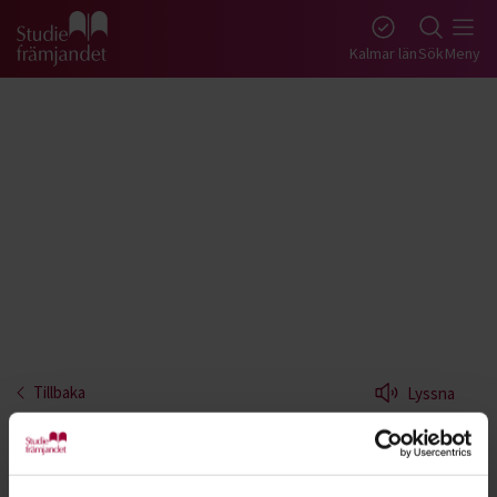
Gå till studiefrämjandets startsida
Kalmar län
Sök
Meny
Tillbaka
Lyssna
Digitalt foto - Kalmar
Bli en kreativ, kunnig och skarpsynt fotograf. Ju