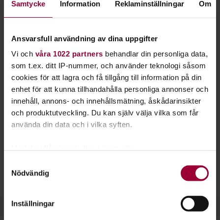
Samtycke
Information
Reklaminställningar
Om
mer du kan om fotografi, desto mer kan du
utveckla dina bilder och låta kreativiteten flöda.
Ansvarsfull användning av dina uppgifter
Lär dig ta bra porträtt och miljöbilder. Vi hjälper dig få koll
Vi och
våra 1022 partners
behandlar din personliga data,
på bildkomposition, färglära, vitbalansering och skärpedjup.
som t.ex. ditt IP-nummer, och använder teknologi såsom
Du lär dig också mer om hur man tänker kring visuella
cookies för att lagra och få tillgång till information på din
uttryck.
enhet för att kunna tillhandahålla personliga annonser och
Att lära sig fotografera digitalt handlar mycket om att lära
innehåll, annons- och innehållsmätning, åskådarinsikter
sig kamerans funktioner och att förstå hur bilder kan byggas
och produktutveckling. Du kan själv välja vilka som får
upp. Därefter kan du lägga fokus på att hitta roliga motiv och
använda din data och i vilka syften.
fotografera kreativt.
Med din tillåtelse skulle vi även vilja:
Våra studiecirklar och kurser i digitalt foto kan, förutom
Samla in information om din geografiska plats
Samtyckesval
själva fotograferingen, handla om bildhantering på datorn,
Nödvändig
som kan ha en noggrannhet på upp till flera meter
eller om redigering i exempelvis
Photoshop
.
Identifiera din enhet genom att aktivt skanna den
för specifika kännetecken (fingeravtryck)
Inställningar
Ta reda på mer om hur dina personliga uppgifter