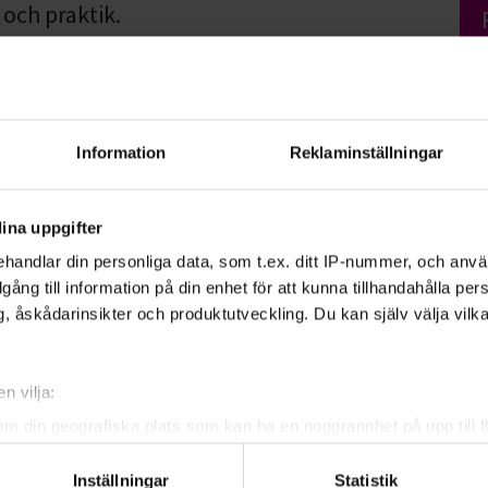
 och praktik.
ion, distribution och konsumtion gör idag
 Men ju mer kunskap du har, desto bättre
tionerna.
Information
Reklaminställningar
ina uppgifter
handlar din personliga data, som t.ex. ditt IP-nummer, och anv
illgång till information på din enhet för att kunna tillhandahålla pe
, åskådarinsikter och produktutveckling. Du kan själv välja vilk
n vilja:
om din geografiska plats som kan ha en noggrannhet på upp till f
genom att aktivt skanna den för specifika kännetecken (fingeravt
Inställningar
Statistik