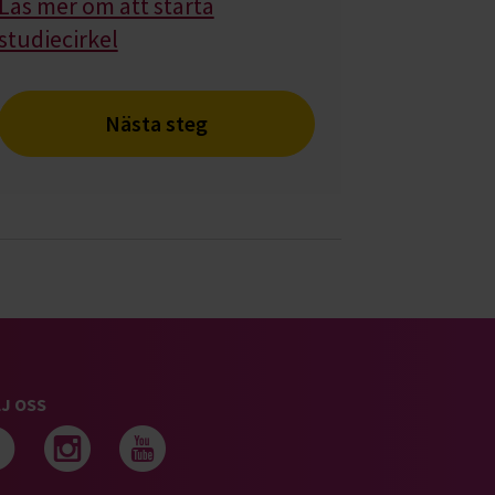
Läs mer om att starta
studiecirkel
Nästa steg
J OSS
Följ oss på facebook
Följ oss på instagram
Följ oss på youtub