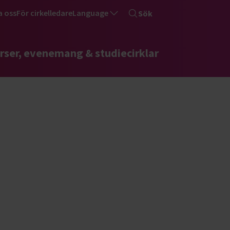
a oss
För cirkelledare
Language
Sök
rser, evenemang & studiecirklar