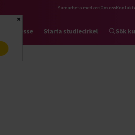
Samarbeta med oss
Om oss
Kontakt
Stäng
tta intresse
Starta studiecirkel
Sök ku
a