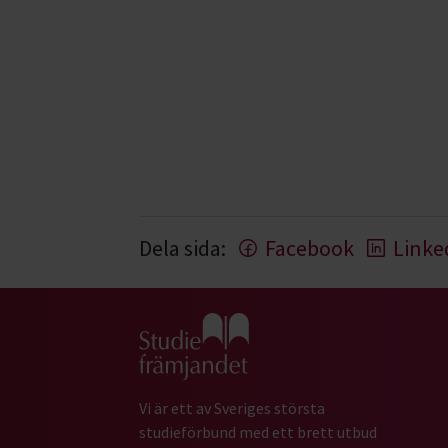
Dela sida:
Facebook
Linke
Gå till studiefrämjandets startsida
Vi är ett av Sveriges största
studieförbund med ett brett utbud