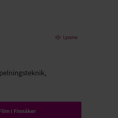
Lyssna
pelningsteknik,
Film i Finnåker