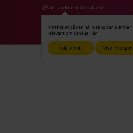
Valt län:
Norrbottens län
Innehållet på den här webbsidan blir mer
Hi
Gå till studiefrämjandets startsid
relevant om du väljer län.
Välj län nu
Visa inte igen