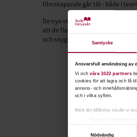
filmskapande går till - både i teori
De nya verktygen för filmprodukt
att de flesta kan producera film.
och snyggare blir givetvis produk
Samtycke
Ansvarsfull användning av d
Vi och
våra 1022 partners
be
cookies för att lagra och få t
annons- och innehållsmätning
och i vilka syften.
Med din tillåtelse skulle vi äve
Samla in information 
Samtyckesval
Identifiera din enhet 
Nödvändig