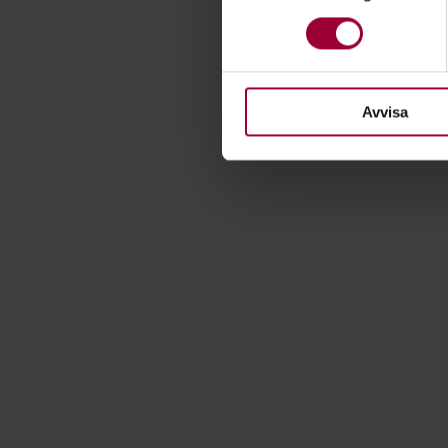
Ta reda på mer om hur dina pe
eller dra tillbaka ditt samtyc
För att du ska få en så bra 
nödvändiga för att webbplats
Avvisa