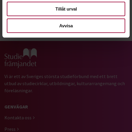
Läs om Alexej i tidningen Cirkeln
Tillåt urval
Avvisa
Dela:
Facebook
LinkedIn
E-mail
Gå till studiefrämjandets startsida
Vi är ett av Sveriges största studieförbund med ett brett
utbud av studiecirklar, utbildningar, kulturarrangemang och
föreläsningar.
GENVÄGAR
Kontakta oss
Press