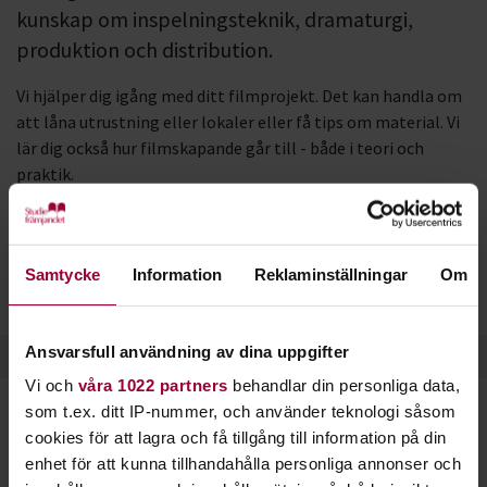
kunskap om inspelningsteknik, dramaturgi,
produktion och distribution.
Vi hjälper dig igång med ditt filmprojekt. Det kan handla om
att låna utrustning eller lokaler eller få tips om material. Vi
lär dig också hur filmskapande går till - både i teori och
praktik.
De nya verktygen för filmproduktion, distribution och
konsumtion gör idag att de flesta kan producera film. Men ju
mer kunskap du har, desto bättre och snyggare blir givetvis
Samtycke
Information
Reklaminställningar
Om
produktionerna.
Ansvarsfull användning av dina uppgifter
Vi och
våra 1022 partners
behandlar din personliga data,
som t.ex. ditt IP-nummer, och använder teknologi såsom
cookies för att lagra och få tillgång till information på din
Film i Finnåker
enhet för att kunna tillhandahålla personliga annonser och