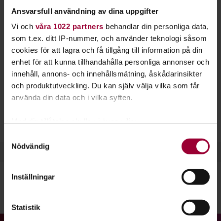
feedback. Hos oss kan du arrangera en film- eller
Ansvarsfull användning av dina uppgifter
bildvisning eller vara publik på våra befintliga
Vi och
våra 1022 partners
behandlar din personliga data,
evenemang.
som t.ex. ditt IP-nummer, och använder teknologi såsom
cookies för att lagra och få tillgång till information på din
Har du fotograferat något som du vill visa för andra? Kanske
enhet för att kunna tillhandahålla personliga annonser och
har du sett eller gjort en film som du vill att flera ska se och
innehåll, annons- och innehållsmätning, åskådarinsikter
diskutera? Välkommen till oss och arrangera en visning!
och produktutveckling. Du kan själv välja vilka som får
använda din data och i vilka syften.
Hos oss kan du också starta en
filmstudiecirkel
ihop med
andra. Varför inte starta en
filmklubb
där ni lär er mer om
Med din tillåtelse skulle vi även vilja:
filmhistoria, berättelseteknik och mycket annat?
Samla in information om din geografiska plats
Samtyckesval
Nödvändig
som kan ha en noggrannhet på upp till flera meter
Identifiera din enhet genom att aktivt skanna den
för specifika kännetecken (fingeravtryck)
Inställningar
Ta reda på mer om hur dina personliga uppgifter
behandlas och ställ in dina preferenser i
detaljsektionen
.
Dela:
Facebook
LinkedIn
E-mail
Statistik
Du kan ändra eller dra tillbaka ditt samtycke när som
helst från cookie-förklaringen.