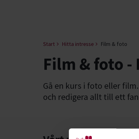
Start
Hitta intresse
Film & foto
Film & foto -
Gå en kurs i foto eller film
och redigera allt till ett fa