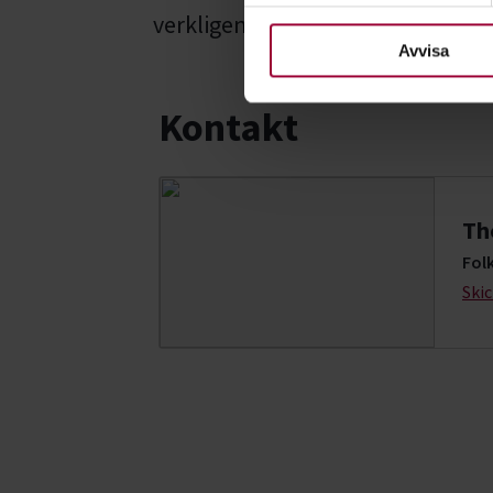
För att du ska få en så bra 
verkligen gått bra för honom.
nödvändiga för att webbplats
Avvisa
Kontakt
Th
Fol
Ski