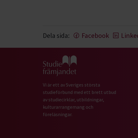
Dela sida:
Facebook
Linke
Gå till studiefrämjandets startsida
Vi är ett av Sveriges största
studieförbund med ett brett utbud
av studiecirklar, utbildningar,
kulturarrangemang och
föreläsningar.