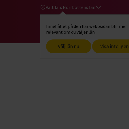
Valt län:
Norrbottens län
Innehållet på den här webbsidan blir mer
Hi
Gå till studiefrämjandets startsid
relevant om du väljer län.
Välj län nu
Visa inte igen