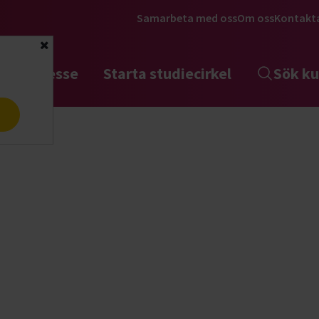
Samarbeta med oss
Om oss
Kontakt
Stäng
tta intresse
Starta studiecirkel
Sök ku
a