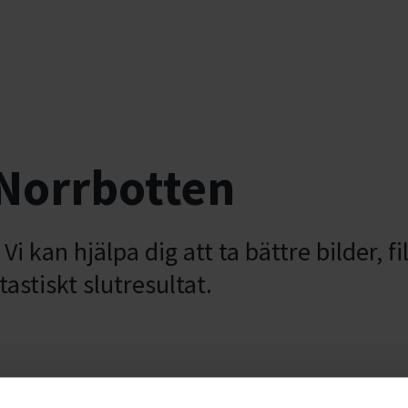
 Norrbotten
. Vi kan hjälpa dig att ta bättre bilder
ntastiskt slutresultat.