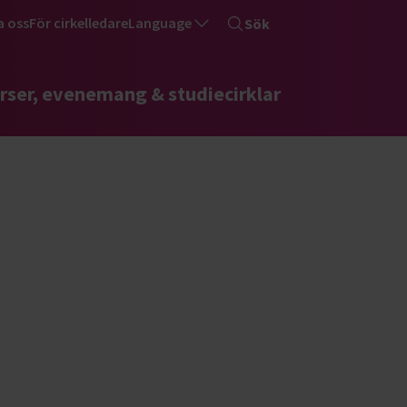
a oss
För cirkelledare
Language
Sök
rser, evenemang & studiecirklar