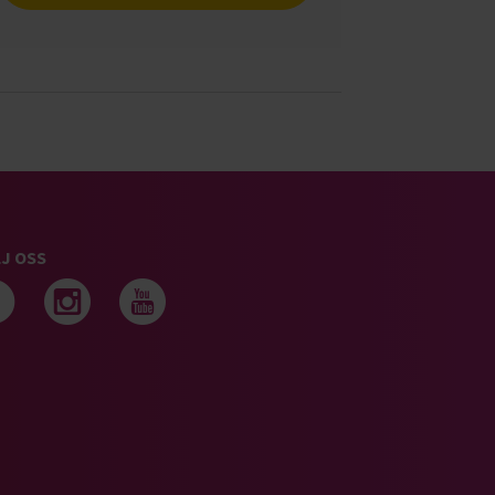
J OSS
Följ oss på facebook
Följ oss på instagram
Följ oss på youtub