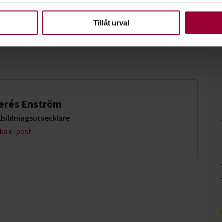
upplevelse som möjligt använder vi kakor (cookies) på vår webbpl
en ska fungera. Andra är valbara.
Tillåt urval
erés Enström
kbildningsutvecklare
cka e-post