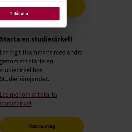
Läs artikeln i vår tidning
ats. Vissa kakor är
Cirkeln
Tillåt alla
Starta en studiecirkel!
Lär dig tillsammans med andra
genom att starta en
studiecirkel hos
Studiefrämjandet.
Läs mer om att starta
studiecirkel
Nästa steg