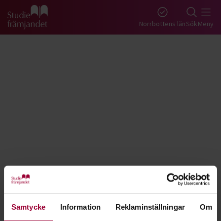
Gå till studiefrämjandets startsida
Norrbottens län
Sök
Meny
Tillbaka
Lyssna
Upptäck Sverige - Norrbotten
Samtycke
Information
Reklaminställningar
Om
Hitta historierna om platsen där du bor, eller