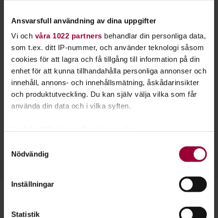
landskapet där du föddes. Hos Studiefrämjandet
kan du upptäcka Sverige.
Ansvarsfull användning av dina uppgifter
Vi och
våra 1022 partners
behandlar din personliga data,
Varför finns egentligen ditt hus, din gata eller din stad? Och
som t.ex. ditt IP-nummer, och använder teknologi såsom
vilka har bott där tidigare? Starta en studiecirkel ihop med
cookies för att lagra och få tillgång till information på din
dina grannar och lär er mer om platsen ni bor på.
enhet för att kunna tillhandahålla personliga annonser och
innehåll, annons- och innehållsmätning, åskådarinsikter
Vill du berätta för andra om dina upptäckter hjälper vi dig att
och produktutveckling. Du kan själv välja vilka som får
anordna en
föreläsning
. Det finns så många berättelser
använda din data och i vilka syften.
värda att sprida och så mycket spännande historia att dela
med sig av.
Med din tillåtelse skulle vi även vilja:
Samla in information om din geografiska plats
Samtyckesval
Nödvändig
som kan ha en noggrannhet på upp till flera meter
Identifiera din enhet genom att aktivt skanna den
för specifika kännetecken (fingeravtryck)
Inställningar
Ta reda på mer om hur dina personliga uppgifter
behandlas och ställ in dina preferenser i
detaljsektionen
.
Dela:
Facebook
LinkedIn
E-mail
Statistik
Du kan ändra eller dra tillbaka ditt samtycke när som