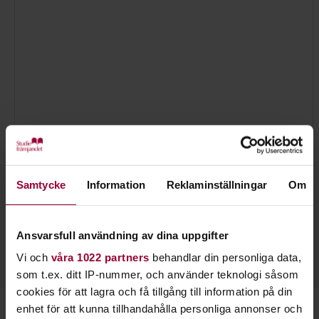
Samtycke
Information
Reklaminställningar
Om
Sara Eriksson
Folkbildningsutvecklare Natur, Miljö & Kultur
Skicka e-post
Ansvarsfull användning av dina uppgifter
070-883 16 42
Läs mer
Vi och
våra 1022 partners
behandlar din personliga data,
som t.ex. ditt IP-nummer, och använder teknologi såsom
cookies för att lagra och få tillgång till information på din
enhet för att kunna tillhandahålla personliga annonser och