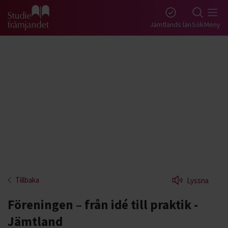
Gå till studiefrämjandets startsida
Jämtlands län
Sök
Meny
Tillbaka
Lyssna
Föreningen – från idé till praktik -
Jämtland