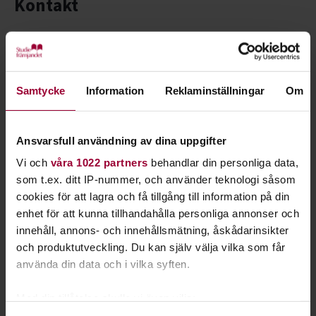
Kontakt
Samtycke
Information
Reklaminställningar
Om
Ansvarsfull användning av dina uppgifter
Vi och
våra 1022 partners
behandlar din personliga data,
som t.ex. ditt IP-nummer, och använder teknologi såsom
cookies för att lagra och få tillgång till information på din
enhet för att kunna tillhandahålla personliga annonser och
innehåll, annons- och innehållsmätning, åskådarinsikter
och produktutveckling. Du kan själv välja vilka som får
Sara Eriksson
använda din data och i vilka syften.
Folkbildningsutvecklare Natur, Miljö & Kultur
Skicka e-post
Med din tillåtelse skulle vi även vilja:
070-883 16 42
Läs mer