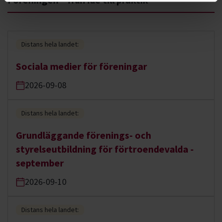
Distans hela landet:
Sociala medier för föreningar
2026-09-08
Distans hela landet:
Grundläggande förenings- och
styrelseutbildning för förtroendevalda -
september
2026-09-10
Distans hela landet: