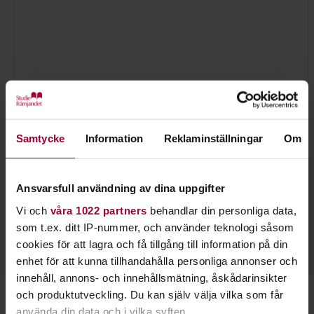
Samtycke
Information
Reklaminställningar
Om
Jessica Krafft
Ansvarsfull användning av dina uppgifter
Verksamhetsspecialist Lärande & Förening
Vi och
våra 1022 partners
behandlar din personliga data,
Skicka e-post
som t.ex. ditt IP-nummer, och använder teknologi såsom
073-333 70 92
cookies för att lagra och få tillgång till information på din
enhet för att kunna tillhandahålla personliga annonser och
innehåll, annons- och innehållsmätning, åskådarinsikter
och produktutveckling. Du kan själv välja vilka som får
Starta en studiecirkel!
använda din data och i vilka syften.