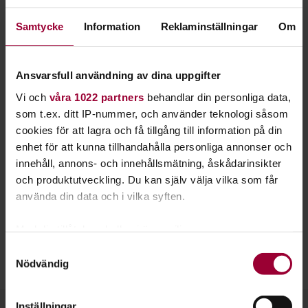
Precis som andra livsmedel påverkas svampen av hur den
Samtycke
Information
Reklaminställningar
Om
hanteras och förvaras. Lägg den plockade svampen luftigt i
en korg, alternativt i en tyg- eller papperspåse under
svampturen. Undvik täta plastpåsar där svampen riskerar att
Ansvarsfull användning av dina uppgifter
bli dålig i förtid.
Vi och
våra 1022 partners
behandlar din personliga data,
4. Grovrensa redan i skogen
som t.ex. ditt IP-nummer, och använder teknologi såsom
cookies för att lagra och få tillgång till information på din
Ta med en svampkniv med borste ut på svampturen och ta
enhet för att kunna tillhandahålla personliga annonser och
bort jord, barr och eventuella småkryp redan när du plockar
innehåll, annons- och innehållsmätning, åskådarinsikter
svampen. Du sparar tid och vet att du får med dig fina
och produktutveckling. Du kan själv välja vilka som får
svampar hem.
använda din data och i vilka syften.
5. Läs “De giftigaste svamparna i Sverige”
Med din tillåtelse skulle vi även vilja:
Broschyren är skriven av Svampkonsulenterna i samarbete
Samla in information om din geografiska plats
med Giftinformationscentralen. Den kan laddas ner via
Samtyckesval
Nödvändig
som kan ha en noggrannhet på upp till flera meter
www.giftinformation.se
och finns på 29 olika språk.
Identifiera din enhet genom att aktivt skanna den
för specifika kännetecken (fingeravtryck)
Inställningar