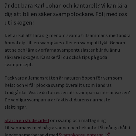
är det bara Karl Johan och kantarell? Vi kan lära
dig att bli en säker svampplockare. Följ med oss
ut i skogen!
Det är kul att lära sig mer om svamp tillsammans med andra.
Anmäl dig till en svampkurs eller en svamputflykt. Genom
att se och lära av erfarna svampentusiaster blir du ännu
säkrare i skogen. Kanske får du också tips på goda
svamprecept.
Tack vare allemansrätten är naturen öppen för vem som
helst och vi får plocka svamp överallt utom i andras
trädgårdar. Visste du förresten att svamparna inte är växter?
De vanliga svamparna är faktiskt djurens närmaste
släktingar.
Starta en studiecirkel
om svamp och matlagning
tillsammans med några vänner och bekanta. På många håll i
landet samarbetar vi med
Svampkonsulenterna
.