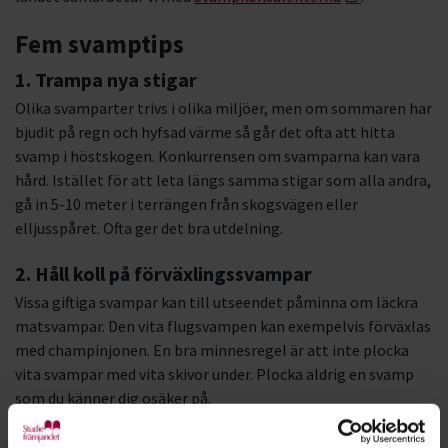
Fem svamptips
1. Trampa nya stigar
Olika svamparter trivs i olika miljöer, men om sommaren har
bjudit på regn och hyfsad värme så går det ofta att hitta
svamp i höstskogen. Konkurrensen om svamparna kan vara
hård. Istället för att leta längs samma stigar som alla andra,
gå in 5-10 meter i terrängen från skogsvägen eller
elljusspåret. Ofta ger det bra utdelning.
2. Håll koll på förväxlingssvampar
Vissa giftiga svampar kan
till utseendet
påminna om läckra
matsvampar. Den vita flugsvampen kan exempelvis förväxlas
med champinjonen. En bra minnesregel är att inte plocka
vita svampar med vita skivor under. Plocka aldrig en svamp
som du känner dig osäker på.
3. Bär svampskörden rätt