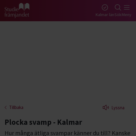
Gå till studiefrämjandets startsida
Kalmar län
Sök
Meny
Tillbaka
Lyssna
Plocka svamp - Kalmar
Hur många ätliga svampar känner du till? Kanske