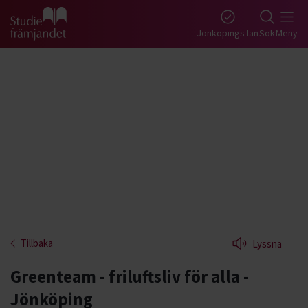
Gå till studiefrämjandets startsida
Jönköpings län
Sök
Meny
Tillbaka
Lyssna
Greenteam - friluftsliv för alla -
Jönköping