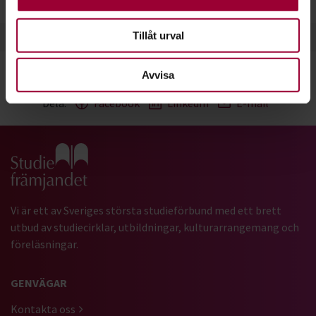
Tillåt urval
Avvisa
Dela:
Facebook
LinkedIn
E-mail
Gå till studiefrämjandets startsida
Vi är ett av Sveriges största studieförbund med ett brett
utbud av studiecirklar, utbildningar, kulturarrangemang och
föreläsningar.
GENVÄGAR
Kontakta oss