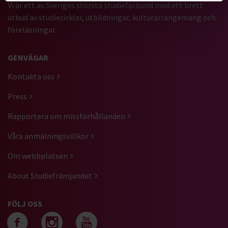
Vi är ett av Sveriges största studieförbund med ett brett
utbud av studiecirklar, utbildningar, kulturarrangemang och
föreläsningar.
GENVÄGAR
Kontakta oss
Press
Rapportera om missförhållanden
Våra anmälningsvillkor
Om webbplatsen
About Studiefrämjandet
FÖLJ OSS