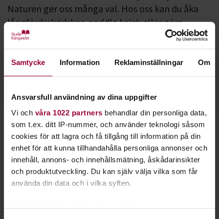
Naturen ger oss många val. Hos oss kan du åka
långfärdsskridskor, paddla kajak eller göra
inspirerande vandringar.
Samtycke
Information
Reklaminställningar
Om
Välj bland vårt utbud
Ansvarsfull användning av dina uppgifter
Greenteam
Vi och
våra 1022 partners
behandlar din personliga data,
Friluftsliv kan handla om att upptäcka nya naturmiljöer. Det
som t.ex. ditt IP-nummer, och använder teknologi såsom
kan också handla om överlevnad i naturen. Och varför inte
cookies för att lagra och få tillgång till information på din
prova på
geocaching
,
kajak
,
skridsko
,
vandring
eller
enhet för att kunna tillhandahålla personliga annonser och
plogging
?
innehåll, annons- och innehållsmätning, åskådarinsikter
och produktutveckling. Du kan själv välja vilka som får
Genom
allemansrätten
har vi alla tillgång till naturen, men
använda din data och i vilka syften.
vi har också ett ansvar att använda den med omtanke. Lär dig
vilka rättigheter och skyldigheter du har och utforska vår
Med din tillåtelse skulle vi även vilja:
fina natur med skogar, sjöar och friluftsområden.