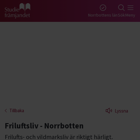
Gå till studiefrämjandets startsida
Norrbottens län
Sök
Meny
Tillbaka
Lyssna
Friluftsliv - Norrbotten
Frilufts- och vildmarksliv är riktigt härligt.