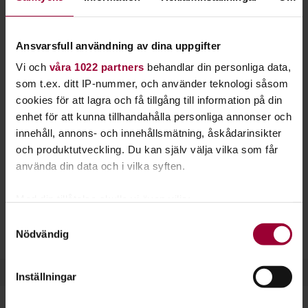
biologisk mångfald. Starta en studiecirkel eller
gå en kurs hos oss.
Ansvarsfull användning av dina uppgifter
Få bättre koll på trollsländor, skalbaggar och påfågelögon.
Vi och
våra 1022 partners
behandlar din personliga data,
Insekter utgör en viktig del av den biologiska mångfalden.
som t.ex. ditt IP-nummer, och använder teknologi såsom
Alla arter har olika funktioner som både är viktiga och
cookies för att lagra och få tillgång till information på din
intressanta att lära sig mer om.
enhet för att kunna tillhandahålla personliga annonser och
innehåll, annons- och innehållsmätning, åskådarinsikter
Kanske vill du lära dig mer om en specifik insekt, såsom
och produktutveckling. Du kan själv välja vilka som får
trollsländan? Eller om en viss underklass av insekter, som
använda din data och i vilka syften.
exempelvis bevingade insekter? Hör av dig till oss och
starta
en studiecirkel
, så hjälper vi dig igång!
Med din tillåtelse skulle vi även vilja:
Samla in information om din geografiska plats
Studiefrämjandet anordnar många kurser tillsammans med
Samtyckesval
Nödvändig
som kan ha en noggrannhet på upp till flera meter
Naturskyddsföreningen
.
Identifiera din enhet genom att aktivt skanna den
för specifika kännetecken (fingeravtryck)
Inställningar
Ta reda på mer om hur dina personliga uppgifter
behandlas och ställ in dina preferenser i
detaljsektionen
.