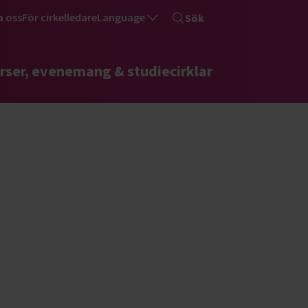
a oss
För cirkelledare
Language
Sök
rser, evenemang & studiecirklar