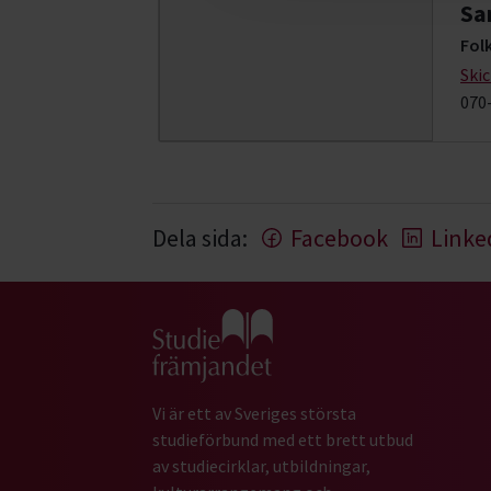
Sa
Folk
Ski
070
Dela sida:
Facebook
Linke
Gå till studiefrämjandets startsida
Vi är ett av Sveriges största
studieförbund med ett brett utbud
av studiecirklar, utbildningar,