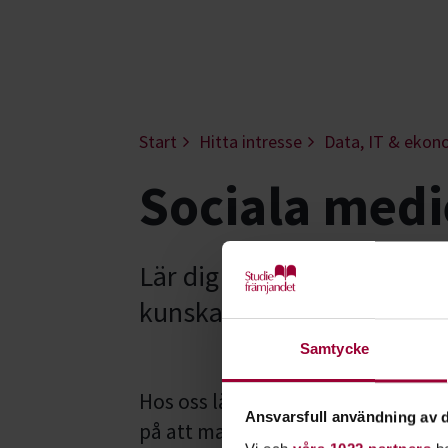
Start
Hitta intresse
Data, IT & ekon
Sociala medi
Lär dig mer om sociala med
kunskaper du behöver för 
Samtycke
Hos oss lär du dig att använda och
Ansvarsfull användning av d
på att marknadsföra din förening e