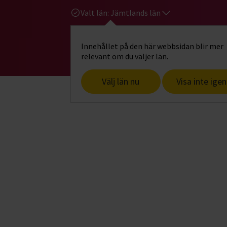
Valt län:
Jämtlands län
Innehållet på den här webbsidan blir mer
Hi
Gå till studiefrämjandets startsid
relevant om du väljer län.
Välj län nu
Visa inte igen