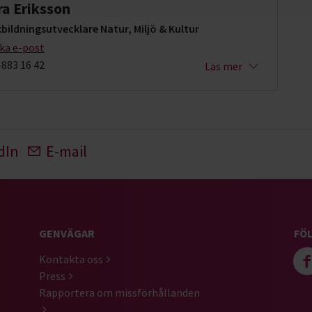
ra Eriksson
bildningsutvecklare Natur, Miljö & Kultur
cka e-post
-883 16 42
Läs mer
dIn
E-mail
GENVÄGAR
FÖL
Kontakta oss
Press
Rapportera om missförhållanden