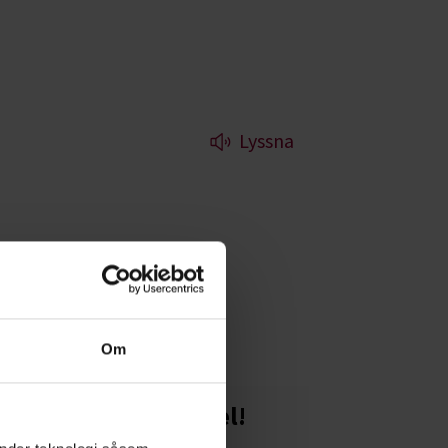
Lyssna
er. Vi ger dig de
Om
Starta en studiecirkel!