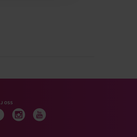
J OSS
Följ oss på facebook
Följ oss på instagram
Följ oss på youtub