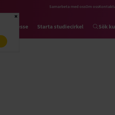
Samarbeta med oss
Om oss
Kontakt
Stäng
tta intresse
Starta studiecirkel
Sök ku
a