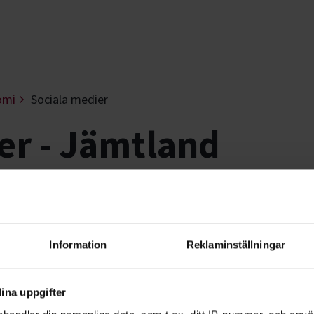
omi
Sociala medier
er - Jämtland
ier som Facebook, Instagram och Twitt
att kommunicera bättre på nätet.
Information
Reklaminställningar
 förstå sociala medier. Du blir också bättre
ina uppgifter
ller ditt företag på nätet.