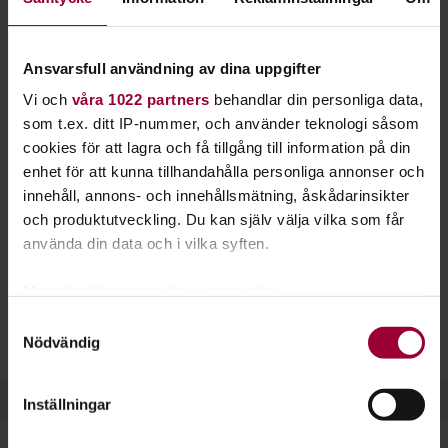
smartphone på ett lätt, smart och behändigt
sätt. Vi hjälper dig med de grundläggande
Ansvarsfull användning av dina uppgifter
funktionerna.
Vi och
våra 1022 partners
behandlar din personliga data,
IT för nybörjare kan handla om att du lär dig hantera din
som t.ex. ditt IP-nummer, och använder teknologi såsom
dator från grunden eller att surfa på internet. Men du har
cookies för att lagra och få tillgång till information på din
också möjlighet att lära dig att hantera din surfplatta eller
enhet för att kunna tillhandahålla personliga annonser och
smartphone bättre.
innehåll, annons- och innehållsmätning, åskådarinsikter
och produktutveckling. Du kan själv välja vilka som får
Idag sker den tekniska utvecklingen mycket snabbt och att
använda din data och i vilka syften.
hålla jämna steg kan vara svårt. Genom att förstå de
viktigaste funktionerna har du kommit en bra bit på vägen.
Med din tillåtelse skulle vi även vilja:
Samla in information om din geografiska plats
Samtyckesval
På flera orter samarbetar Studiefrämjandet med
Nödvändig
som kan ha en noggrannhet på upp till flera meter
SeniorNet
, där seniorer lär ut IT till andra seniorer.
Identifiera din enhet genom att aktivt skanna den
för specifika kännetecken (fingeravtryck)
Inställningar
Ta reda på mer om hur dina personliga uppgifter
behandlas och ställ in dina preferenser i
detaljsektionen
.