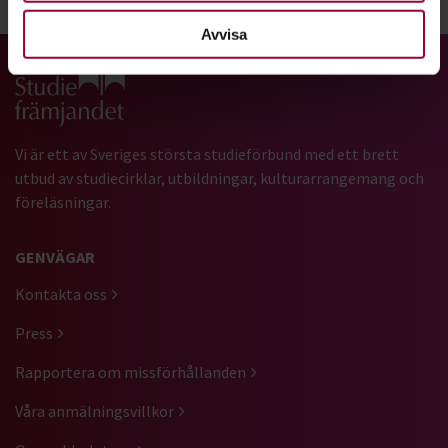
Dela:
Facebook
LinkedIn
E-mail
Avvisa
Gå till studiefrämjandets startsida
Vi är ett av Sveriges största studieförbund med ett brett
utbud av studiecirklar, utbildningar, kulturarrangemang och
föreläsningar.
GENVÄGAR
Kontakta oss
Press
Rapportera om missförhållanden
Våra anmälningsvillkor