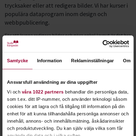
trycksaker eller att redigera bilder. Vi har kurser i
populära dataprogram inom design och
webbpublicering.
För att kunna redigera bilder och göra enkel layout är det bra
att kunna grunderna i de vanligaste layout- och
bildredigeringsprogrammen.
Samtycke
Information
Reklaminställningar
Om
Program som
InDesign
,
Illustrator
och
Photoshop
verkar
ofta mer krångliga än vad de är. Efter en kurs hos oss har du
bra koll på programmen, men även förståelse för färg, form,
Ansvarsfull användning av dina uppgifter
typografi och layout.
Vi och
våra 1022 partners
behandlar din personliga data,
Du kan också lära dig att skapa en webbsida - för dig själv, din
som t.ex. ditt IP-nummer, och använder teknologi såsom
förening eller ditt företag. Vi har kurser i
WordPress
, vilket
cookies för att lagra och få tillgång till information på din
är ett av de mest populära publiceringssystemen för
enhet för att kunna tillhandahålla personliga annonser och
webbsidor.
innehåll, annons- och innehållsmätning, åskådarinsikter
och produktutveckling. Du kan själv välja vilka som får
använda din data och i vilka syften.