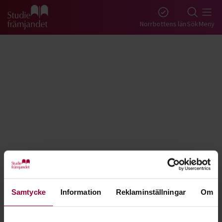
Gå till studiefrämjandets startsida
Norrbottens län
Sök
Meny
Tillbaka
Lyssna
Samtycke
Information
Reklaminställningar
Om
K-pop - Norrbotten
K-pop står för koreansk pop och är musik- och