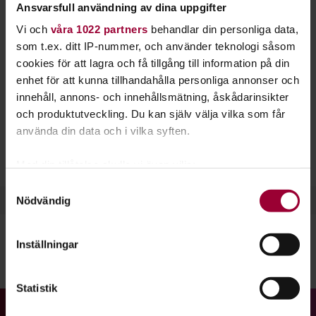
Ansvarsfull användning av dina uppgifter
dansstilen som nyligen tagit hela världen med
Vi och
våra 1022 partners
behandlar din personliga data,
storm. Här får du fartfylld dans till poppiga
som t.ex. ditt IP-nummer, och använder teknologi såsom
hitlåtar.
cookies för att lagra och få tillgång till information på din
enhet för att kunna tillhandahålla personliga annonser och
I en K-popkurs lär du dig grundstegen som finns i de
innehåll, annons- och innehållsmätning, åskådarinsikter
populäraste K-poplåtarna. Samtidigt förbättrar du din
och produktutveckling. Du kan själv välja vilka som får
motion, smidighet och rytmik.
använda din data och i vilka syften.
I den här dansen släpper du loss till snygga melodier och
beats. Låtarnas texter handlar oftast om kärlek.
Med din tillåtelse skulle vi även vilja:
Samla in information om din geografiska plats
Samtyckesval
Nödvändig
som kan ha en noggrannhet på upp till flera meter
Identifiera din enhet genom att aktivt skanna den
för specifika kännetecken (fingeravtryck)
Inställningar
Ta reda på mer om hur dina personliga uppgifter
Dela:
Facebook
LinkedIn
E-mail
behandlas och ställ in dina preferenser i
detaljsektionen
.
Statistik
Du kan ändra eller dra tillbaka ditt samtycke när som
helst från cookie-förklaringen.
Gå till studiefrämjandets startsida