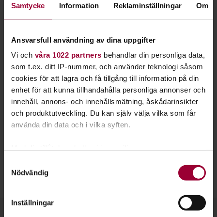
Samtycke
Information
Reklaminställningar
Om
idag av exempelvis hip-hop och modern dans.
Varje lärare inom jazzdansen har sin personliga
stil. Vilken stil blir din?
Ansvarsfull användning av dina uppgifter
Vi och
våra 1022 partners
behandlar din personliga data,
Jazzdans är en scenisk dansstil som föddes i USA under 1900-
som t.ex. ditt IP-nummer, och använder teknologi såsom
talet, när klassisk balett mötte den afroamerikanska
cookies för att lagra och få tillgång till information på din
danskulturen.
enhet för att kunna tillhandahålla personliga annonser och
innehåll, annons- och innehållsmätning, åskådarinsikter
Jazzdansen förekommer ofta i musikaler och shower och den
och produktutveckling. Du kan själv välja vilka som får
innehåller
grundsteg
som
finns
i flera olika dansstilar.
använda din data och i vilka syften.
Denna stil är starkt förknippad med dynamik, uttryck
och
Med din tillåtelse skulle vi även vilja:
musikalitet, där rörelsekvalitéer som tyngd, isolationer,
attacker, skärpa och rytmiskt fotarbete är i fokus.
Samla in information om din geografiska plats
Samtyckesval
Nödvändig
som kan ha en noggrannhet på upp till flera meter
Identifiera din enhet genom att aktivt skanna den
för specifika kännetecken (fingeravtryck)
Inställningar
Ta reda på mer om hur dina personliga uppgifter