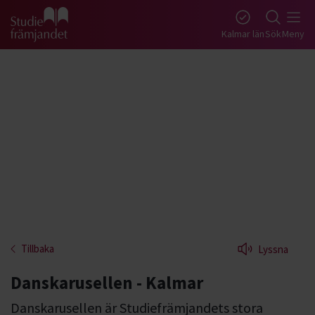
Gå till studiefrämjandets startsida
Kalmar län
Sök
Meny
Tillbaka
Lyssna
Danskarusellen - Kalmar
Danskarusellen är Studiefrämjandets stora