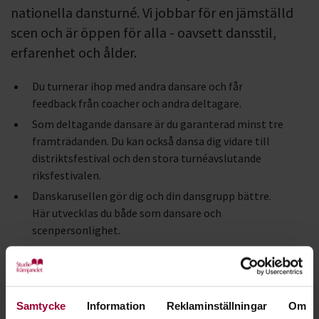
nationella dansturné. Vi jobbar för en jämställd
scen och är öppen för alla - oavsett dansstil,
erfarenhet och ålder.
Du turnerar ihop med andra dansare och får
feedback från coacher och andra deltagare.
Som deltagande dansare är du garanterad minst tre
framträdanden. Du kan också dansa dig vidare till
distriktsfestival och den stora turnéavslutande
riksfestivalen.
Danskarusellen gör dig och din dansgrupp bättre.
Här utvecklas du både som dansare och
scenpersonlighet.
Via feedback, nätverkande och möten med andra
dansare samlar du på dig massor av bra
erfarenheter.
Danskarusellen arrangeras av Studiefrämjandet i
Samtycke
Information
Reklaminställningar
Om