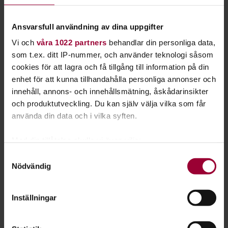
samarbete med fritidsgårdar, föreningar och lokala
arrangörer.
Ansvarsfull användning av dina uppgifter
Den stora resan med Danskarusellen
Vi och
våra 1022 partners
behandlar din personliga data,
som t.ex. ditt IP-nummer, och använder teknologi såsom
Stämningen, nervositeten, glädjen, utvecklingen,
cookies för att lagra och få tillgång till information på din
sammanhållningen, nätverkandet, uppladdningen,
enhet för att kunna tillhandahålla personliga annonser och
uppträdandet, firandet, feedbackandet, lärandet. Snacka om
innehåll, annons- och innehållsmätning, åskådarinsikter
folkbildning!
och produktutveckling. Du kan själv välja vilka som får
använda din data och i vilka syften.
Unna dig tid att se denna sjukt härliga vlogg som
dansgruppen
Illusion
från Lund gjort om sin resa till
Med din tillåtelse skulle vi även vilja:
Danskarusellens och Livekarusellens riksfestival i
Samla in information om din geografiska plats
Samtyckesval
Norrköping 2019.
Nödvändig
som kan ha en noggrannhet på upp till flera meter
Identifiera din enhet genom att aktivt skanna den
för specifika kännetecken (fingeravtryck)
Inställningar
Ta reda på mer om hur dina personliga uppgifter
behandlas och ställ in dina preferenser i
detaljsektionen
.