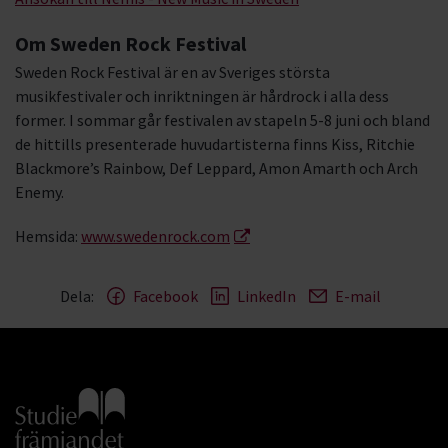
Om Sweden Rock Festival
Sweden Rock Festival är en av Sveriges största
musikfestivaler och inriktningen är hårdrock i alla dess
former. I sommar går festivalen av stapeln 5-8 juni och bland
de hittills presenterade huvudartisterna finns Kiss, Ritchie
Blackmore’s Rainbow, Def Leppard, Amon Amarth och Arch
Enemy.
Hemsida:
www.swedenrock.com
Dela:
Facebook
LinkedIn
E-mail
Gå till studiefrämjandets startsida