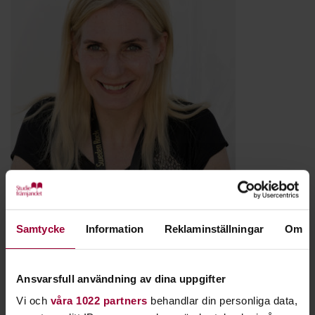
Samtycke
Information
Reklaminställningar
Om
Ansvarsfull användning av dina uppgifter
Foto: Sweden Rock Festival
Vi och
våra 1022 partners
behandlar din personliga data,
- Tillsammans med satsningen på
Sweden Rock-kollo
som vi